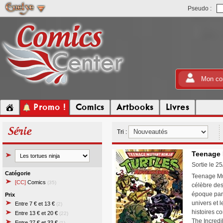
Pseudo :
Mon co
Promo !
Comics
Artbooks
Livres
Série
Tri :
Teenage 
Sortie le 2
Catégorie
Teenage Mut
[CC]
Comics
(35)
célèbre de
époque par 
Prix
univers et 
Entre 7 € et 13 €
(2)
histoires c
Entre 13 € et 20 €
(22)
The Incredi
Entre 27 € et 33 €
(1)