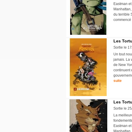
Eastman et
Manhattan, 
du terrible
commencé l
Les Tort
Sortie le 1
Un tout nou
jamais. La v
de New Yor
continuent 
gouvernemen
suite
Les Tortu
Sortie le 2
La meilleur
fondements 
Eastman et
Manhattan, 