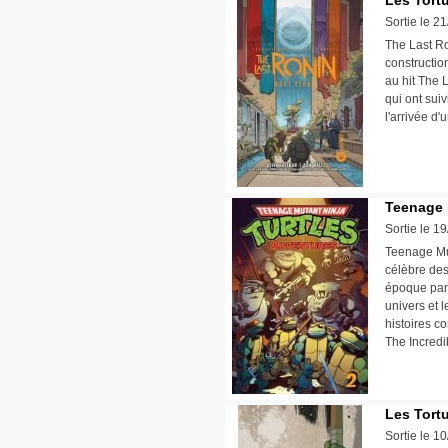
Les Tortu
Sortie le 2
The Last Ro
construction
au hit The 
qui ont suiv
l'arrivée d
Teenage 
Sortie le 1
Teenage Mut
célèbre de
époque par 
univers et 
histoires c
The Incredi
Les Tortu
Sortie le 1