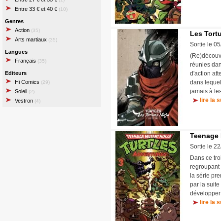
Entre 33 € et 40 €
(10)
Genres
Action
(35)
Les Tortu
Arts martiaux
(35)
Sortie le 0
Langues
(Re)découvr
Français
(35)
réunies dan
Editeurs
d'action at
Hi Comics
dans lequel
(29)
jamais à le
Soleil
(2)
lire la s
Vestron
(4)
Teenage 
Sortie le 2
Dans ce tr
regroupant 
la série pr
par la suit
développer 
lire la s