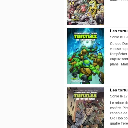
nouvel enne
Les tortu
Sortie le 1
Ce que Dona
vitesse sup
l'empêcher 
enjeux sont 
plans ! Mai
Les tortu
Sortie le 1
Le retour d
espéré. Pir
capable de 
Old Hob pou
quatre frèr