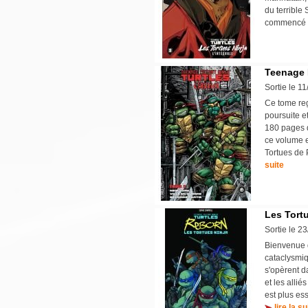
du terrible
commencé l
Teenage M
Sortie le 1
Ce tome reg
poursuite e
180 pages d
ce volume e
Tortues de 
suite
Les Tort
Sortie le 2
Bienvenue 
cataclysmiq
s'opèrent d
et les alli
est plus es
lire la su