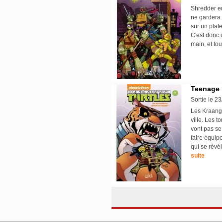
Shredder en
ne gardera 
sur un plat
C'est donc 
main, et to
Teenage m
Sortie le 2
Les Kraang 
ville. Les t
vont pas se
faire équipe
qui se révé
suite