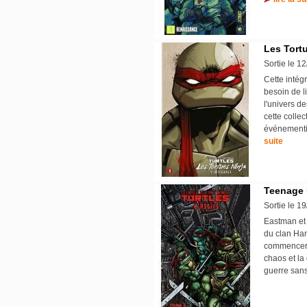
Les Tortu
Sortie le 1
Cette intég
besoin de li
l'univers d
cette colle
événementie
suite
Teenage M
Sortie le 1
Eastman et 
du clan Ham
commencer. 
chaos et la
guerre sans