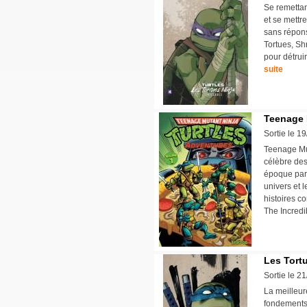
Se remettan
et se mettr
sans répons
Tortues, Sh
pour détruir
suite
Teenage 
Sortie le 1
Teenage Mut
célèbre de
époque par 
univers et 
histoires c
The Incredi
Les Tortu
Sortie le 2
La meilleur
fondements 