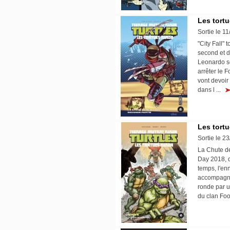
Les tortu
Sortie le 1
"City Fall
second et d
Leonardo se
arrêter le F
vont devoir
dans l ...
Les tortu
Sortie le 2
La Chute de
Day 2018, d
temps, l'en
accompagné
ronde par u
du clan Foo