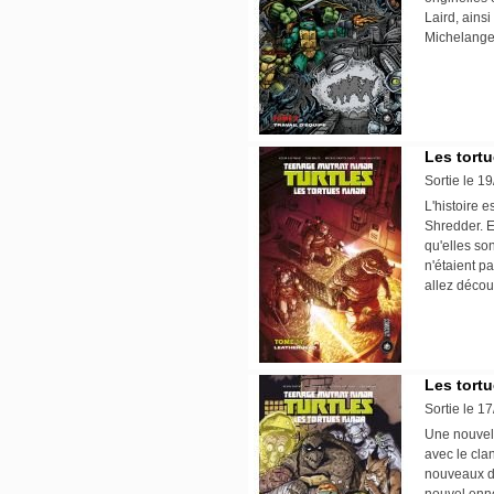
Laird, ains
Michelange
Les tortu
Sortie le 1
L'histoire e
Shredder. E
qu'elles so
n'étaient p
allez décou
Les tortu
Sortie le 1
Une nouvel
avec le cla
nouveaux da