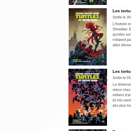
Les tortu
Sortie le 3
L'histoire e
Shredder. E
qu'elles so
n'étaient p
allez décou
Les tortu
Sortie le 0
La dimensio
retour chez 
milliers d'
Et s'ils vie
des plus ho