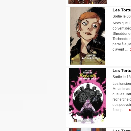
Les Tortu
Sortie le 0
Alors que O
doivent déci
Shredder et
Technodrome
parallèle, 
d'avent ...
Les Tort
Sortie le 1
Les tension
Mutanimaux 
que les Tor
recherche d
des pouvoir
futur p ...