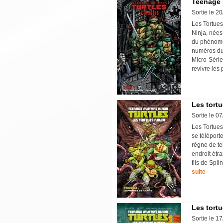
Teenage M
Sortie le 2
Les Tortues
Ninja, nées
du phénomèn
numéros du
Micro-Série
revivre les
Les tortu
Sortie le 0
Les Tortues
se téléport
règne de ter
endroit étr
fils de Spli
suite
Les tortu
Sortie le 1