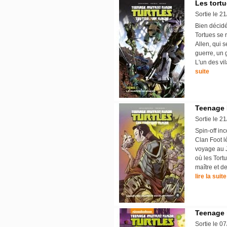
Les tortu
Sortie le 2
Bien décidé
Tortues se 
Allen, qui 
guerre, un g
L'un des vi
suite
Teenage M
Sortie le 2
Spin-off inc
Clan Foot l
voyage au J
où les Tort
maître et d
lire la suite
Teenage m
Sortie le 0