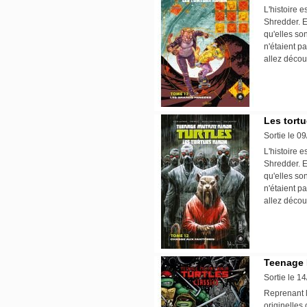
L'histoire e
Shredder. E
qu'elles so
n'étaient p
allez décou
Les tortu
Sortie le 0
L'histoire e
Shredder. E
qu'elles so
n'étaient p
allez décou
Teenage M
Sortie le 1
Reprenant l
originelles