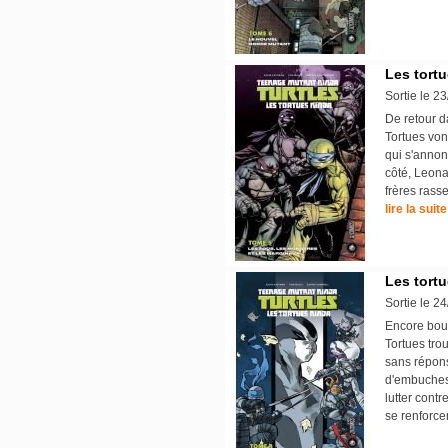
Les tortu
Sortie le 2
De retour d
Tortues vont
qui s'annon
côté, Leona
frères rasse
lire la suite
Les tortu
Sortie le 2
Encore bou
Tortues tro
sans répons
d'embuches 
lutter cont
se renforc