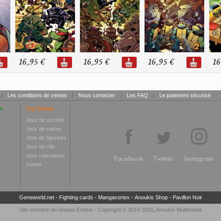
16,95 €
16,95 €
16,95 €
16
|
Les conditions de ventes
|
Nous contacter
|
Les FAQ
|
Le paiement sécurisé
|
r
Toy Center
Jeux de société
Jeux de cartes
Jeux de figurines
Jeux de rôle
Jeux classiques
Facebook
Twitter
Instagram
Jouets
Geneworld.net
-
Fighting cards
-
Mangavortex
-
Anoukis Shop
-
Pavillon Noir
Site membre du réseau
Enelye
- Copyright © 2014-2026,
Anoukis Multimedia