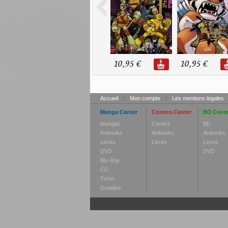
10,95 €
10,95 €
Accueil
|
Mon compte
|
Les mentions légales
Manga Center
Comics Center
BD Cente
Mangas
Comics
BD
Artbooks
Artbooks
Artbooks
Livres
Livres
Livres
DVD
DVD
Blu-Ray
CD
Tshirt
Goodies