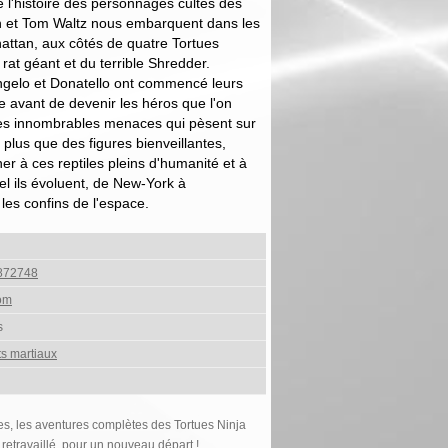
l'histoire des personnages cultes des
 et Tom Waltz nous embarquent dans les
attan, aux côtés de quatre Tortues
rat géant et du terrible Shredder.
gelo et Donatello ont commencé leurs
e avant de devenir les héros que l'on
les innombrables menaces qui pèsent sur
plus que des figures bienveillantes,
er à ces reptiles pleins d'humanité et à
el ils évoluent, de New-York à
es confins de l'espace.
872748
om
s
ts martiaux
es, les aventures complètes des Tortues Ninja
retravaillé, pour un nouveau départ !