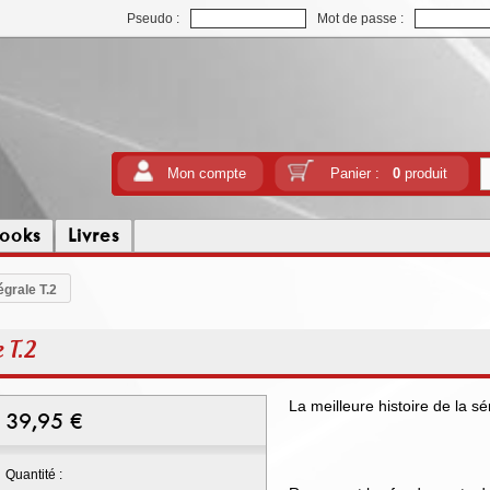
Pseudo :
Mot de passe :
Mon compte
Panier :
0
produit
ooks
Livres
égrale T.2
 T.2
La meilleure histoire de la 
39,95
€
Quantité :