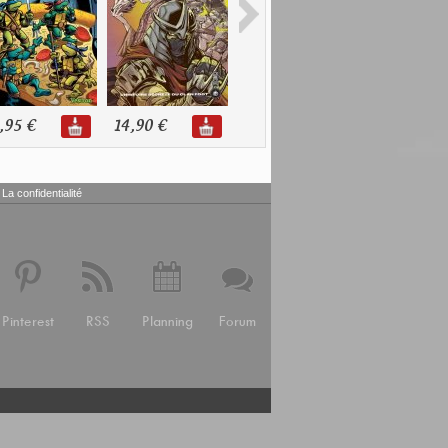
,95 €
14,90 €
39,95 €
39,95 €
La confidentialité
Pinterest
RSS
Planning
Forum