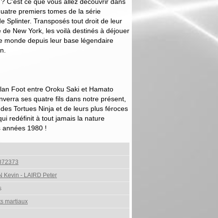
? C'est ce que vous allez découvrir dans
quatre premiers tomes de la série
de Splinter. Transposés tout droit de leur
 de New York, les voilà destinés à déjouer
le monde depuis leur base légendaire
n.
Clan Foot entre Oroku Saki et Hamato
nverra ses quatre fils dans notre présent,
s des Tortues Ninja et de leurs plus féroces
ui redéfinit à tout jamais la nature
s années 1980 !
872373
Kevin - LAIRD Peter
s
ts martiaux