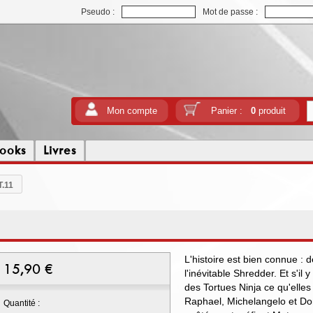
Pseudo :
Mot de passe :
Mon compte
Panier :
0
produit
ooks
Livres
T.11
L'histoire est bien connue : 
15,90
€
l'inévitable Shredder. Et s'il
des Tortues Ninja ce qu'elles
Raphael, Michelangelo et Dona
Quantité :