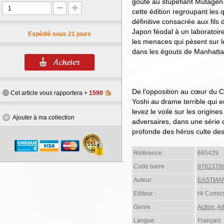
goûté au stupéfiant Mutagen 
cette édition regroupant les 
définitive consacrée aux fils 
Japon féodal à un laboratoire
Expédié sous 21 jours
les menaces qui pèsent sur 
dans les égouts de Manhatta
De l'opposition au cœur du 
Cet article vous rapportera +
1590
Yoshi au drame terrible qui e
levez le voile sur les origine
Ajouter à ma collection
adversaires, dans une série q
profonde des héros culte de
Référence :
665429
Code barre :
9782378
Auteur :
EASTMAN 
Editeur :
Hi Comic
Genre :
Action
,
Ar
Langue :
Français