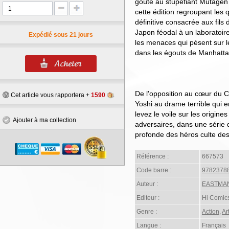
goûté au stupéfiant Mutagen 
cette édition regroupant les 
définitive consacrée aux fils 
Japon féodal à un laboratoire
Expédié sous 21 jours
les menaces qui pèsent sur 
dans les égouts de Manhatta
De l'opposition au cœur du 
Cet article vous rapportera +
1590
Yoshi au drame terrible qui e
levez le voile sur les origine
Ajouter à ma collection
adversaires, dans une série q
profonde des héros culte de
Référence :
667573
Code barre :
9782378
Auteur :
EASTMAN 
Editeur :
Hi Comic
Genre :
Action
,
Ar
Langue :
Français