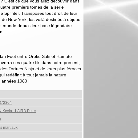
? C'est ce que vous allez découvrir dans
quatre premiers tomes de la série
de Splinter. Transposés tout droit de leur
 de New York, les voilà destinés à déjouer
le monde depuis leur base légendaire
n.
Clan Foot entre Oroku Saki et Hamato
nverra ses quatre fils dans notre présent,
s des Tortues Ninja et de leurs plus féroces
ui redéfinit à tout jamais la nature
s années 1980 !
872304
Kevin - LAIRD Peter
s
ts martiaux