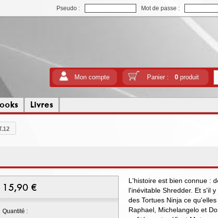
Pseudo :
Mot de passe :
Mon compte
Panier :
0
produit
ooks
Livres
T.12
L'histoire est bien connue : 
15,90
€
l'inévitable Shredder. Et s'il
des Tortues Ninja ce qu'elles
Raphael, Michelangelo et Dona
Quantité :