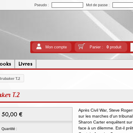
Pseudo :
Mot de passe :
Mon compte
Panier :
0
produit
ooks
Livres
Brubaker T.2
ker T.2
Après Civil War, Steve Rogers
50,00
€
sur les marches d'un tribuna
Sharon Carter enquêtent sur 
face à un dilemme. Est-il prê
Quantité :