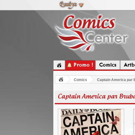
Promo !
Comics
Artb
Comics
Captain America par 
Captain America par Bruba