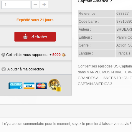
Captain America ?
Référence :
688327
Expédié sous 21 jours
Code barre :
9791039
Auteur :
BRUBAK
Editeur :
Panini C
Genre :
Action
,
Su
Langue :
Français
Cet article vous rapportera +
5000
Contient les épisodes US Captai
Ajouter à ma collection
dans MARVEL MUST-HAVE : CAP
GRANDES ALLIANCES 10 : FALC
CAPTAIN AMERICA 3
Il n'y a aucun commentaire pour le moment, soyez le premier à laisser votre avis !