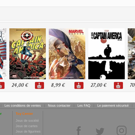
24,00 €
8,99 €
27,00 €
70
|
Les conditions de ventes
|
Nous contacter
|
Les FAQ
|
Le paiement sécurisé
|
r
Toy Center
Jeux de société
Jeux de cartes
Jeux de figurines