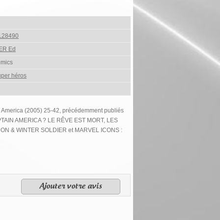
128490
ER Ed
omics
per héros
n America (2005) 25-42, précédemment publiés
TAIN AMERICA ? LE RÊVE EST MORT, LES
ON & WINTER SOLDIER et MARVEL ICONS :
Ajouter votre avis