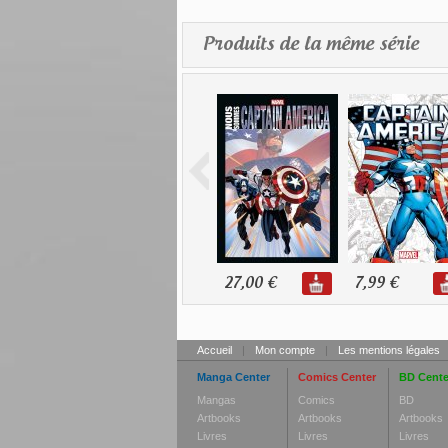
Produits de la même série
27,00 €
7,99 €
Accueil
|
Mon compte
|
Les mentions légales
Manga Center
Comics Center
BD Cente
Mangas
Comics
BD
Artbooks
Artbooks
Artbooks
Livres
Livres
Livres