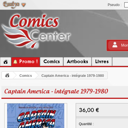
Pseudo :
Mon
Promo !
Comics
Artbooks
Livres
Comics
Captain America - intégrale 1979-1980
Captain America - intégrale 1979-1980
36,00
€
Quantité :