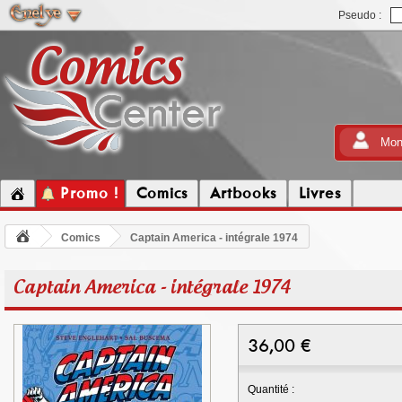
Pseudo :
Mon
Promo !
Comics
Artbooks
Livres
Comics
Captain America - intégrale 1974
Captain America - intégrale 1974
36,00
€
Quantité :