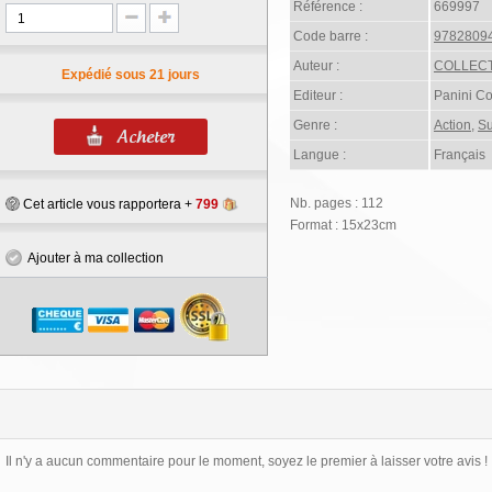
Référence :
669997
Code barre :
9782809
Auteur :
COLLECT
Expédié sous 21 jours
Editeur :
Panini C
Genre :
Action
,
Su
Langue :
Français
Nb. pages : 112
Cet article vous rapportera +
799
Format : 15x23cm
Ajouter à ma collection
Il n'y a aucun commentaire pour le moment, soyez le premier à laisser votre avis !