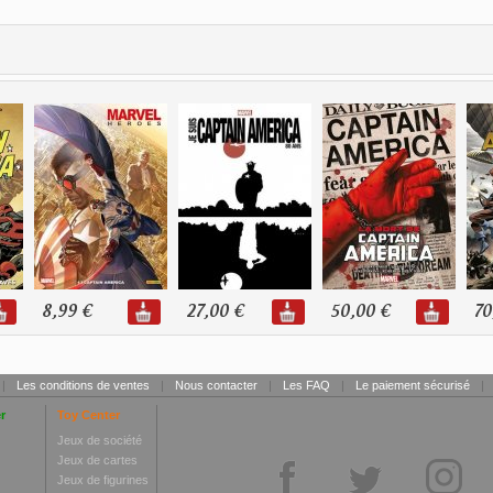
8,99 €
27,00 €
50,00 €
70
|
Les conditions de ventes
|
Nous contacter
|
Les FAQ
|
Le paiement sécurisé
|
r
Toy Center
Jeux de société
Jeux de cartes
Jeux de figurines