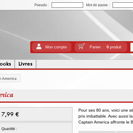
Pseudo :
Mot de passe :
Mon compte
Panier :
0
produit
ooks
Livres
in America
erica
Pour ses 80 ans, voici une s
7,99
€
prix imbattable. Avec aussi l
Captain America affronte le 
Quantité :