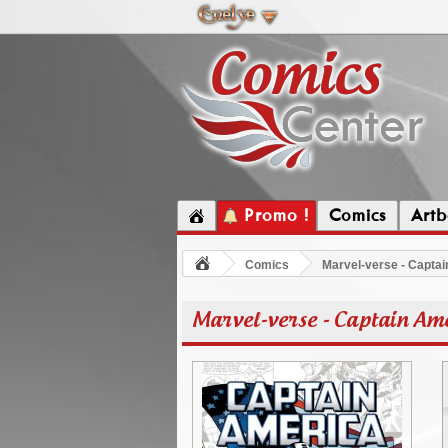
Promo !
Comics
Artb
Comics
Marvel-verse - Capta
Marvel-verse - Captain Am