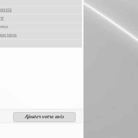
495355
IF
omics
per héros
Ajouter votre avis