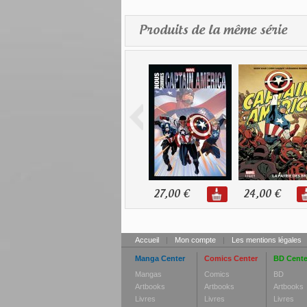
Produits de la même série
27,00 €
24,00 €
Accueil
|
Mon compte
|
Les mentions légales
Manga Center
Comics Center
BD Cente
Mangas
Comics
BD
Artbooks
Artbooks
Artbooks
Livres
Livres
Livres