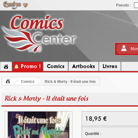
Pseudo :
Mon
Promo !
Comics
Artbooks
Livres
Comics
Rick & Morty - Il était une fois
Rick & Morty - Il était une fois
18,95
€
Quantité :