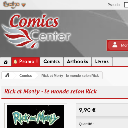
Pseudo :
Mon
Promo !
Comics
Artbooks
Livres
Comics
Rick et Morty - le monde selon Rick
Rick et Morty - le monde selon Rick
9,90
€
Quantité :