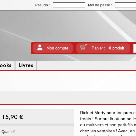
Pseudo :
Mot de passe :
Mon compte
Panier :
0
produit
ooks
Livres
Rick et Morty pour toujours e
15,90
€
fronts ! Surtout là où on ne l
du multivers et son petit-fil
chez les vampires ! Avec, en 
Quantité :