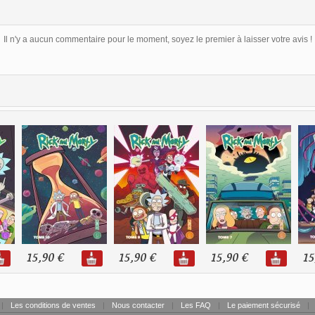
Il n'y a aucun commentaire pour le moment, soyez le premier à laisser votre avis !
15,90 €
15,90 €
15,90 €
15
|
Les conditions de ventes
|
Nous contacter
|
Les FAQ
|
Le paiement sécurisé
|