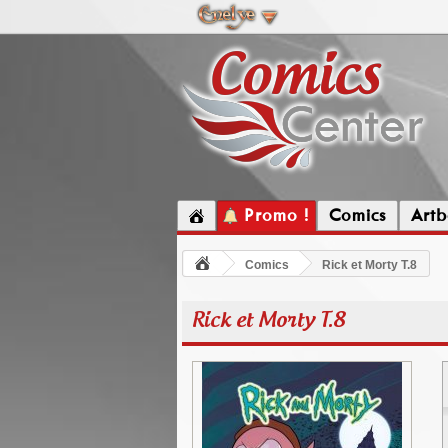
Promo !
Comics
Artb
Comics
Rick et Morty T.8
Rick et Morty T.8