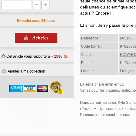
seule chance de survie repos
délirantes du scientifique so
actus ? Encore !
Expédié sous 21 jours
Et sinon, Jerry passe la pire
Référence :
665145
Code barre :
9782378
Auteur :
HOWARD 
Cet article vous rapportera +
1590
Editeur :
Hi Comic
Langue :
Français
Ajouter à ma collection
La série phare enfin en BD !
Venez pour les blagues, restez po
Dans ce huitime tome, Kyle Stark
(Pocket Mortys, soumettez-les tous
l'humour terriblement... mordant.