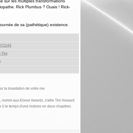
e sur les multiples transformations
ciopathe. Rick Plumbus ? Ouais ! Rick-
 journée de sa (pathétique) existence.
872243
Tini
s
ur la dvastation de votre me.
s, nomm aux Eisner Awards, s'allie Tini Howard
 !) le temps d'une histoire en deux chapitres