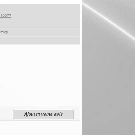
112277
omics
Ajouter votre avis