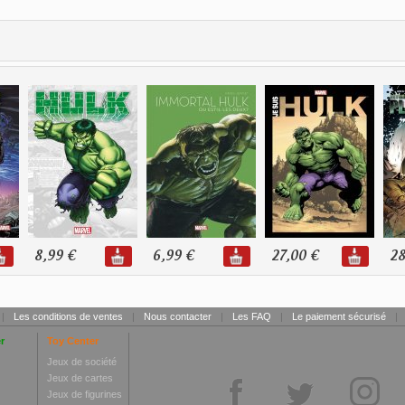
8,99 €
6,99 €
27,00 €
28
|
Les conditions de ventes
|
Nous contacter
|
Les FAQ
|
Le paiement sécurisé
|
r
Toy Center
Jeux de société
Jeux de cartes
Jeux de figurines