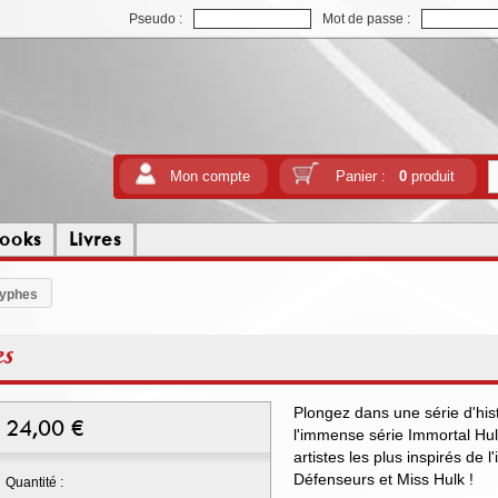
Pseudo :
Mot de passe :
Mon compte
Panier :
0
produit
ooks
Livres
ryphes
es
Plongez dans une série d'hist
24,00
€
l'immense série Immortal Hul
artistes les plus inspirés de 
Défenseurs et Miss Hulk !
Quantité :