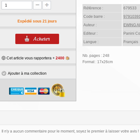
Référence :
679533
Code barre :
9791039
Expédié sous 21 jours
Auteur :
EWING Al
Editeur :
Panini C
Langue :
Français
Nb. pages : 248
Cet article vous rapportera +
2400
Format : 17x26cm
Ajouter à ma collection
Il n'y a aucun commentaire pour le moment, soyez le premier à laisser votre avis !