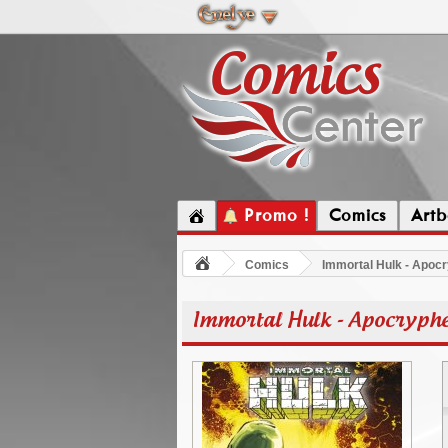
Promo !
Comics
Artb
Comics
Immortal Hulk - Apoc
Immortal Hulk - Apocryph