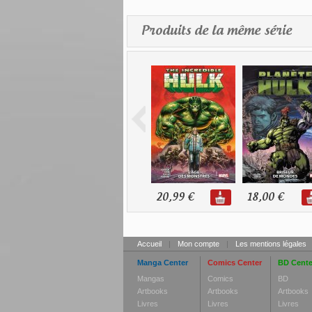
Produits de la même série
20,99 €
18,00 €
Accueil
|
Mon compte
|
Les mentions légales
Manga Center
Comics Center
BD Cente
Mangas
Comics
BD
Artbooks
Artbooks
Artbooks
Livres
Livres
Livres