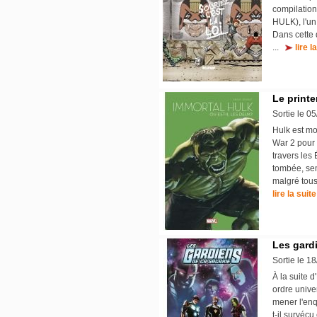
compilation
HULK), l'un
Dans cette
...
lire l
Le print
Sortie le 0
Hulk est mor
War 2 pour 
travers les 
tombée, sema
malgré tous
lire la suite
Les gardi
Sortie le 1
À la suite 
ordre unive
mener l'enq
t-il survéc