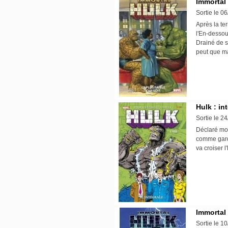
Immortal 
Sortie le 0
Après la te
l'En-dessou
Drainé de s
peut que ma
Hulk : int
Sortie le 2
Déclaré mor
comme garde
va croiser 
Immortal 
Sortie le 1