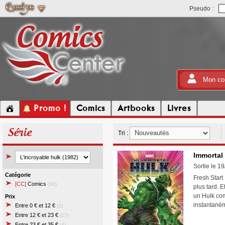
Pseudo :
Mon co
Promo !
Comics
Artbooks
Livres
Série
Tri :
Immortal
Sortie le 1
Catégorie
Fresh Start
[CC]
Comics
(30)
plus tard. 
un Hulk com
Prix
instantané
Entre 0 € et 12 €
(2)
Entre 12 € et 23 €
(17)
Entre 23 € et 35 €
(4)