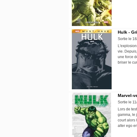
Hulk - Gr
Sortie le 1
L'explosion
vie. Depuis
une force d
briser le c
Marvel-ve
Sortie le 1
Lors de tes
gamma, le j
court alors 
alter ego e