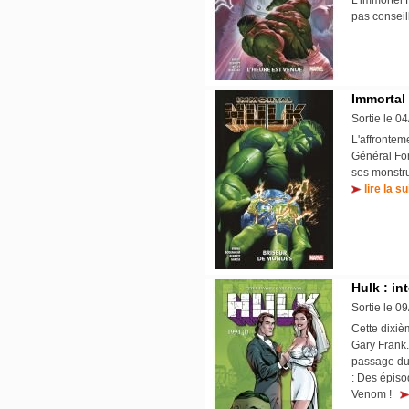
L'immortel 
pas conseil
Immortal 
Sortie le 0
L'affrontem
Général For
ses monstru
lire la su
Hulk : in
Sortie le 0
Cette dixiè
Gary Frank.
passage du 
: Des épiso
Venom !