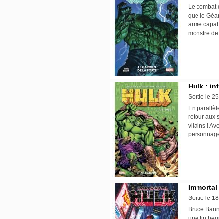
Le combat q
que le Géan
arme capabl
monstre de
Hulk : in
Sortie le 2
En parallèl
retour aux 
vilains ! A
personnag
Immortal 
Sortie le 1
Bruce Banne
une fin heu