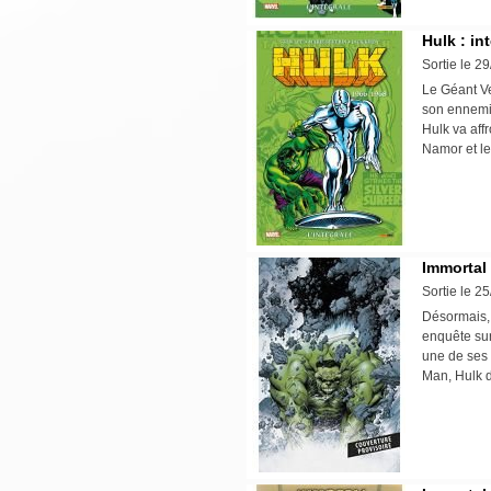
Hulk : in
Sortie le 2
Le Géant Ve
son ennemi j
Hulk va affr
Namor et l
Immortal
Sortie le 2
Désormais, 
enquête sur 
une de ses 
Man, Hulk 