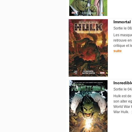
Immortal 
Sortie le 0
Les masques
retrouve en
critique et 
suite
Incredibl
Sortie le 0
Hulk est d
son alter e
World War H
War Hulk.