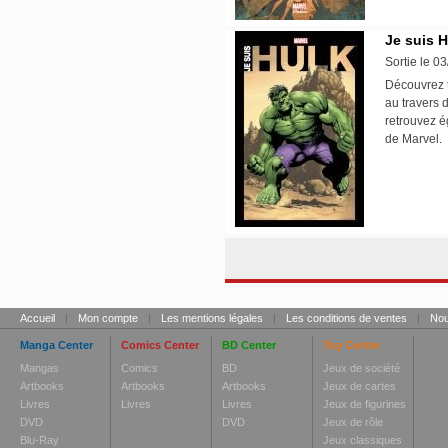
Je suis H
Sortie le 0
Découvrez t
au travers 
retrouvez é
de Marvel
Accueil
|
Mon compte
|
Les mentions légales
|
Les conditions de ventes
|
Nou
Manga Center
Comics Center
BD Center
Toy Center
Mangas
Comics
BD
Jeux de société
Artbooks
Artbooks
Artbooks
Jeux de cartes
Livres
Livres
Livres
Jeux de figurines
DVD
DVD
Jeux de rôle
Blu-Ray
Jeux classiques