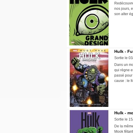
Redécouvrez
nos jours, 
son alter é
Hulk - Fu
Sortie le 0
Dans un mon
qui règne e
passé pour 
cause : le M
Hulk - m
Sortie le 1
De la même 
Mook fêtant