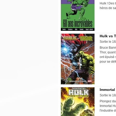
Hulk ! Des t
héros de s
Hulk vs 
Sortie le 1
Bruce Banne
Thor, quant
ont épuisé 
pour se déf
Immortal
Sortie le 1
Plongez dan
Immortal Hu
l'industrie