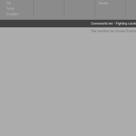
CD
Jouets
Tshirt
Goodies
Geneworld.net
-
Fighting card
Site membre du réseau
Enely