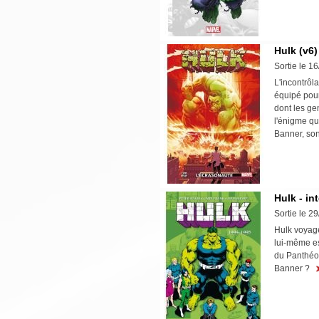
Hulk (v6)
Sortie le 1
L'incontrôl
équipé pour
dont les ge
l'énigme qu
Banner, son 
Hulk - in
Sortie le 2
Hulk voyage
lui-même es
du Panthéon
Banner ?