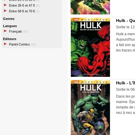
Entre 35 € et 47 €
(6)
Entre 58 € et 70 €
(1)
Genres
Hulk - Qu
Langues
Sortie le 1
Français
(30)
Hulk a mené
Editeurs
Aujourd'hui
Panini Comics
(30)
a fait son 
les traces 
Hulk - L'
Sortie le 0
Dans les pr
marine. Épu
remplie de 
nez à nez a