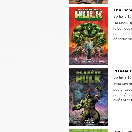
The Incre
Sortie le 1
De retour s
le bon docte
par son hôt
définitive
Planète 
Sortie le 1
Mille ans d
pourchasse 
partie. Ama
alliés Miss