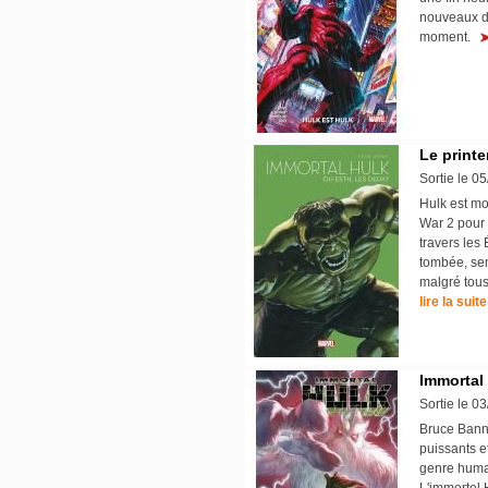
nouveaux dé
moment.
Le print
Sortie le 0
Hulk est mor
War 2 pour 
travers les 
tombée, sema
malgré tous
lire la suite
Immortal 
Sortie le 0
Bruce Banne
puissants et
genre humai