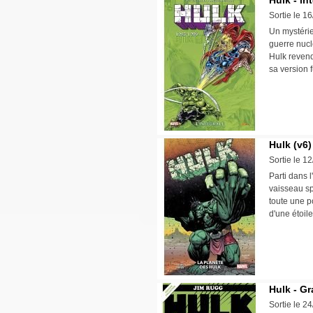
Hulk - in
Sortie le 1
Un mystérie
guerre nucl
Hulk revend
sa version 
Hulk (v6)
Sortie le 1
Parti dans 
vaisseau sp
toute une p
d'une étoil
Hulk - G
Sortie le 2