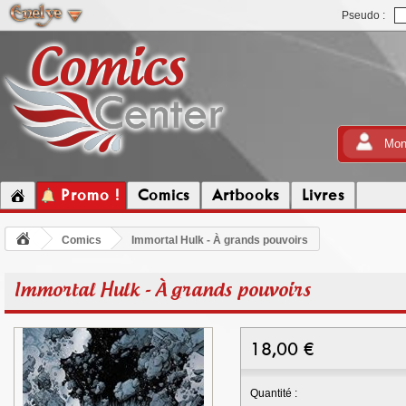
Pseudo :
Mon
Promo !
Comics
Artbooks
Livres
Comics
Immortal Hulk - À grands pouvoirs
Immortal Hulk - À grands pouvoirs
18,00
€
Quantité :