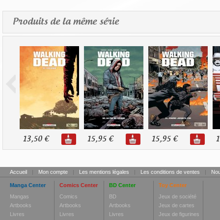
Produits de la même série
13,50 €
15,95 €
15,95 €
1
Accueil
|
Mon compte
|
Les mentions légales
|
Les conditions de ventes
|
Nou
Manga Center
Comics Center
BD Center
Toy Center
Mangas
Comics
BD
Jeux de société
Artbooks
Artbooks
Artbooks
Jeux de cartes
Livres
Livres
Livres
Jeux de figurines