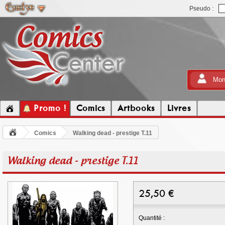
Pseudo :
Mon
Promo !
Comics
Artbooks
Livres
Comics
Walking dead - prestige T.11
Walking dead - prestige T.11
25,50
€
Quantité :