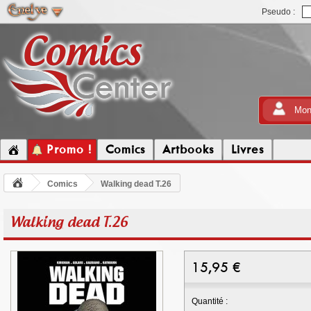
Pseudo :
Mon
Promo !
Comics
Artbooks
Livres
Comics
Walking dead T.26
Walking dead T.26
15,95
€
Quantité :