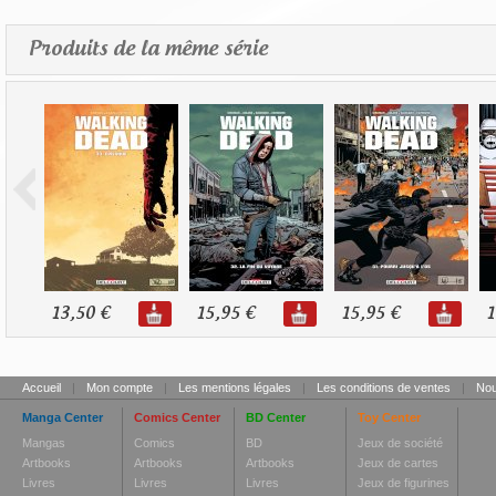
Produits de la même série
13,50 €
15,95 €
15,95 €
1
Accueil
|
Mon compte
|
Les mentions légales
|
Les conditions de ventes
|
Nou
Manga Center
Comics Center
BD Center
Toy Center
Mangas
Comics
BD
Jeux de société
Artbooks
Artbooks
Artbooks
Jeux de cartes
Livres
Livres
Livres
Jeux de figurines