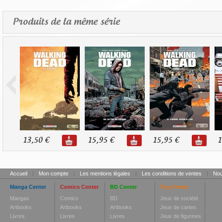
Produits de la même série
13,50 €
15,95 €
15,95 €
1
Accueil
|
Mon compte
|
Les mentions légales
|
Les conditions de ventes
|
Nou
Manga Center
Comics Center
BD Center
Toy Center
Mangas
Comics
BD
Jeux de société
Artbooks
Artbooks
Artbooks
Jeux de cartes
Livres
Livres
Livres
Jeux de figurines