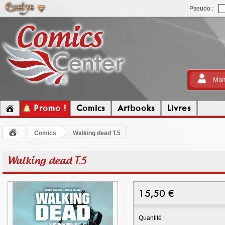
Pseudo :
Mon
Promo !
Comics
Artbooks
Livres
Comics
Walking dead T.5
Walking dead T.5
15,50
€
Quantité :