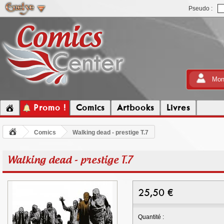
Pseudo :
Mon
Promo !
Comics
Artbooks
Livres
Comics
Walking dead - prestige T.7
Walking dead - prestige T.7
25,50
€
Quantité :