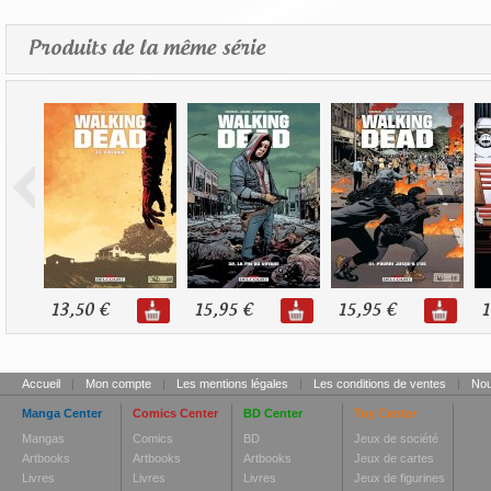
Produits de la même série
13,50 €
15,95 €
15,95 €
1
Accueil
|
Mon compte
|
Les mentions légales
|
Les conditions de ventes
|
Nou
Manga Center
Comics Center
BD Center
Toy Center
Mangas
Comics
BD
Jeux de société
Artbooks
Artbooks
Artbooks
Jeux de cartes
Livres
Livres
Livres
Jeux de figurines