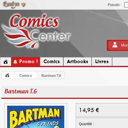
Pseudo :
Mon
Promo !
Comics
Artbooks
Livres
Comics
Bartman T.6
Bartman T.6
14,95
€
Quantité :