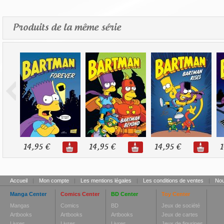
Produits de la même série
14,95 €
14,95 €
14,95 €
1
Accueil
|
Mon compte
|
Les mentions légales
|
Les conditions de ventes
|
Nou
Manga Center
Comics Center
BD Center
Toy Center
Mangas
Comics
BD
Jeux de société
Artbooks
Artbooks
Artbooks
Jeux de cartes
Livres
Livres
Livres
Jeux de figurines