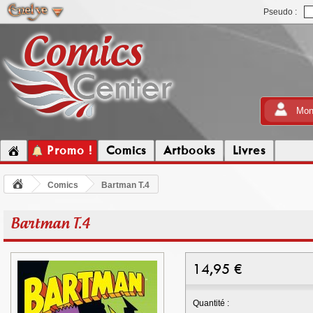
Pseudo :
Mon
Promo !
Comics
Artbooks
Livres
Comics
Bartman T.4
Bartman T.4
14,95
€
Quantité :