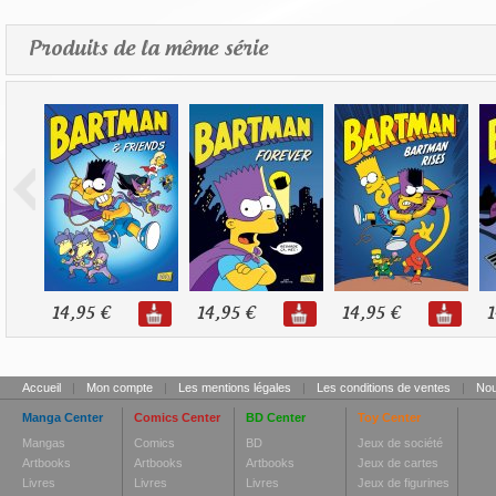
Produits de la même série
14,95 €
14,95 €
14,95 €
1
Accueil
|
Mon compte
|
Les mentions légales
|
Les conditions de ventes
|
Nou
Manga Center
Comics Center
BD Center
Toy Center
Mangas
Comics
BD
Jeux de société
Artbooks
Artbooks
Artbooks
Jeux de cartes
Livres
Livres
Livres
Jeux de figurines