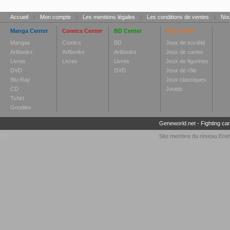
Accueil
|
Mon compte
|
Les mentions légales
|
Les conditions de ventes
|
Nou
Manga Center
Comics Center
BD Center
Toy Center
Mangas
Comics
BD
Jeux de société
Artbooks
Artbooks
Artbooks
Jeux de cartes
Livres
Livres
Livres
Jeux de figurines
DVD
DVD
Jeux de rôle
Blu-Ray
Jeux classiques
CD
Jouets
Tshirt
Goodies
Geneworld.net
-
Fighting ca
Site membre du réseau
Enel