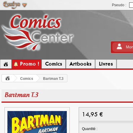
Pseudo :
Mon
Promo !
Comics
Artbooks
Livres
Comics
Bartman T.3
Bartman T.3
14,95
€
Quantité :