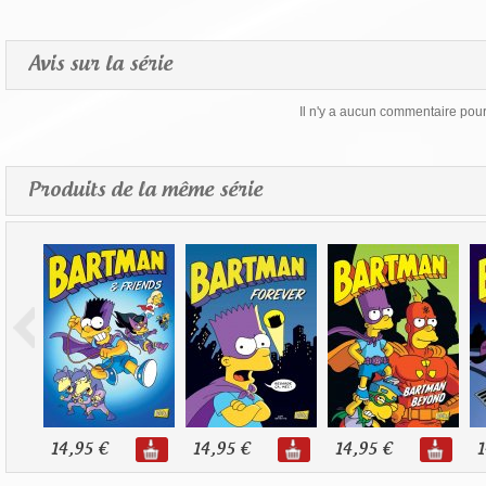
Avis sur la série
Il n'y a aucun commentaire pour 
Produits de la même série
14,95 €
14,95 €
14,95 €
1