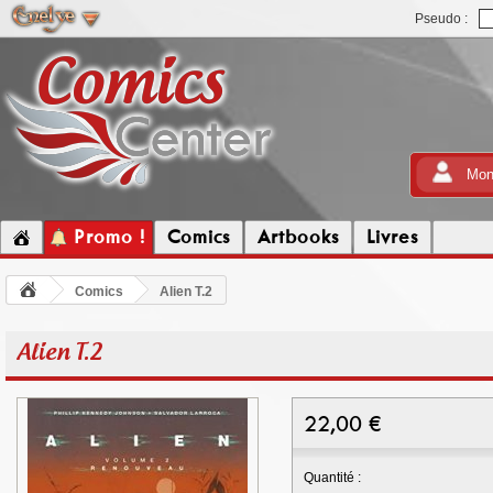
Pseudo :
Mon
Promo !
Comics
Artbooks
Livres
Comics
Alien T.2
Alien T.2
22,00
€
Quantité :