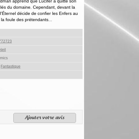
dman apprend que Lucifer a quitté son
s clés du domaine. Cependant, devant la
l'Éternel décide de confier les Enfers au
 la foule des prétendants...
772723
eil
mics
,
Fantastique
Ajouter votre avis