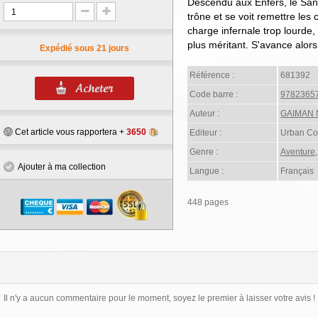
Descendu aux Enfers, le San
trône et se voit remettre le
charge infernale trop lourde, 
plus méritant. S'avance alors
Expédié sous 21 jours
Référence :
681392
Code barre :
9782365
Auteur :
GAIMAN N
Cet article vous rapportera +
3650
Editeur :
Urban Co
Genre :
Aventure
Ajouter à ma collection
Langue :
Français
448 pages
Il n'y a aucun commentaire pour le moment, soyez le premier à laisser votre avis !