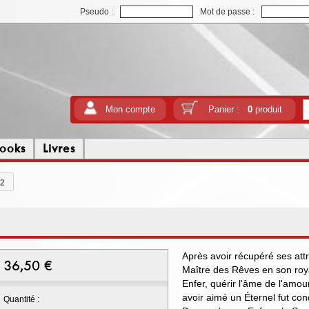
Pseudo :
Mot de passe :
Mon compte
Panier :
0
produit
ooks
Livres
.2
Après avoir récupéré ses at
36,50
€
Maître des Rêves en son ro
Enfer, quérir l'âme de l'amou
avoir aimé un Éternel fut co
Quantité :