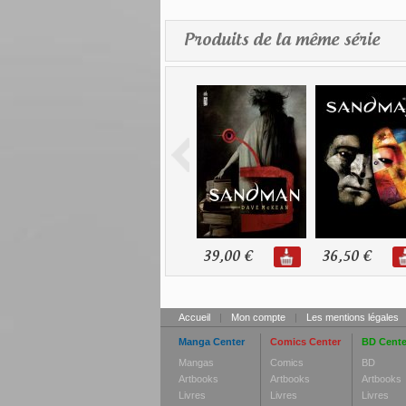
Produits de la même série
39,00 €
36,50 €
Accueil
|
Mon compte
|
Les mentions légales
Manga Center
Comics Center
BD Cente
Mangas
Comics
BD
Artbooks
Artbooks
Artbooks
Livres
Livres
Livres