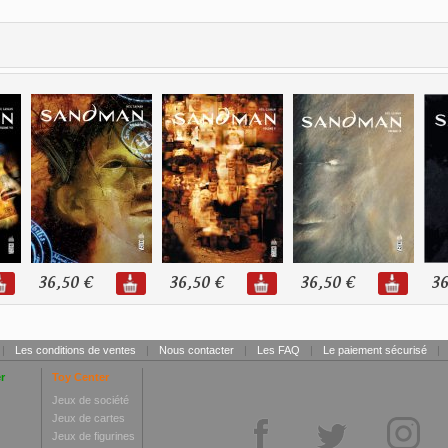
36,50 €
36,50 €
36,50 €
36
|
Les conditions de ventes
|
Nous contacter
|
Les FAQ
|
Le paiement sécurisé
|
r
Toy Center
Jeux de société
Jeux de cartes
Jeux de figurines