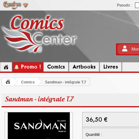
Pseudo :
Mon
Promo !
Comics
Artbooks
Livres
Comics
Sandman - intégrale T.7
Sandman - intégrale T.7
36,50
€
Quantité :