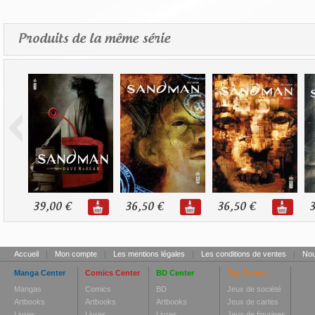
Produits de la même série
39,00 €
36,50 €
36,50 €
3
Accueil
|
Mon compte
|
Les mentions légales
|
Les conditions de ventes
|
Nou
Manga Center
Comics Center
BD Center
Toy Center
Mangas
Comics
BD
Jeux de société
Artbooks
Artbooks
Artbooks
Jeux de cartes
Livres
Livres
Livres
Jeux de figurines