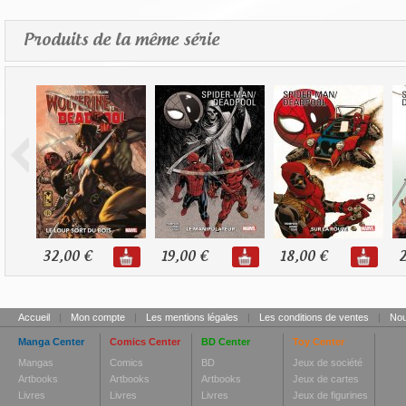
Produits de la même série
32,00 €
19,00 €
18,00 €
2
Accueil
|
Mon compte
|
Les mentions légales
|
Les conditions de ventes
|
Nou
Manga Center
Comics Center
BD Center
Toy Center
Mangas
Comics
BD
Jeux de société
Artbooks
Artbooks
Artbooks
Jeux de cartes
Livres
Livres
Livres
Jeux de figurines