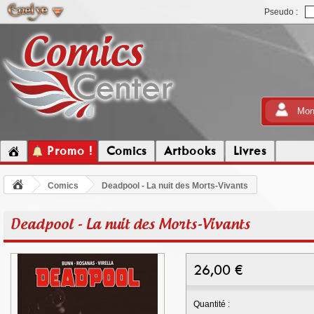
Pseudo :
Mon
Promo !
Comics
Artbooks
Livres
Comics
Deadpool - La nuit des Morts-Vivants
Deadpool - La nuit des Morts-Vivants
26,00
€
Quantité :