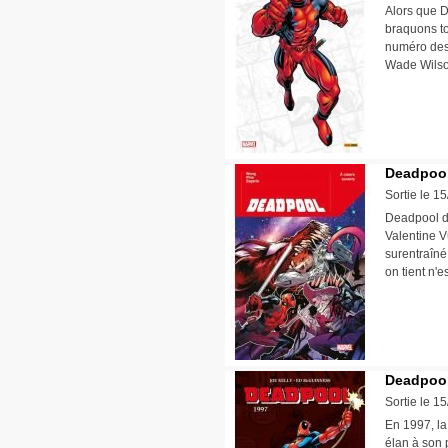
Alors que D
braquons to
numéro des
Wade Wils
Deadpool 
Sortie le 1
Deadpool de
Valentine Vu
surentraîné
on tient n'
Deadpool 
Sortie le 1
En 1997, la
élan à son 