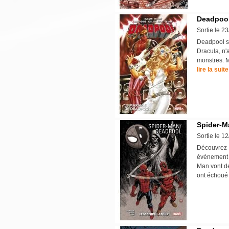
Deadpool 
Sortie le 2
Deadpool se
Dracula, n'
monstres. M
lire la suite
Spider-M
Sortie le 1
Découvrez I
événement q
Man vont de
ont échoué