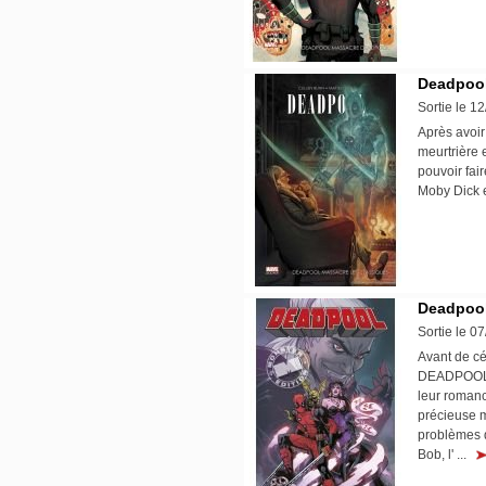
Deadpool
Sortie le 1
Après avoir
meurtrière 
pouvoir fai
Moby Dick 
Deadpool
Sortie le 0
Avant de cé
DEADPOOL 10
leur romanc
précieuse 
problèmes q
Bob, l' ...