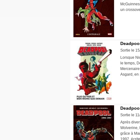
McGuinness.
un crossov
Deadpool 
Sortie le 1
Lorsque Nic
le temps, D
Mercenaire 
Asgard, en
Deadpool
Sortie le 1
Après diver
Wolverine, 
grâce à Mar
1997, écrit