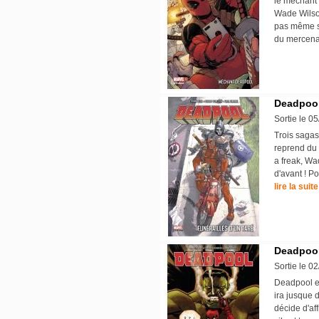
le méchant 
Wade Wilson
pas même so
du mercena
Deadpool 
Sortie le 0
Trois saga
reprend du 
a freak, Wad
d'avant ! P
lire la suite
Deadpool 
Sortie le 0
Deadpool es
ira jusque 
décide d'af