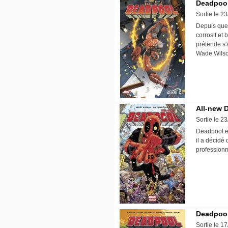
Deadpool 
Sortie le 2
Depuis que 
corrosif et 
prétende s'
Wade Wilson
All-new 
Sortie le 2
Deadpool es
il a décidé 
profession
Deadpool
Sortie le 1