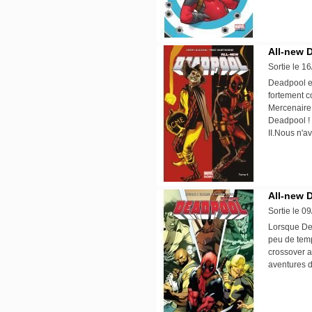
All-new 
Sortie le 1
Deadpool es
fortement c
Mercenaire D
Deadpool ! 
II.Nous n'a
All-new 
Sortie le 0
Lorsque Dea
peu de temp
crossover a
aventures