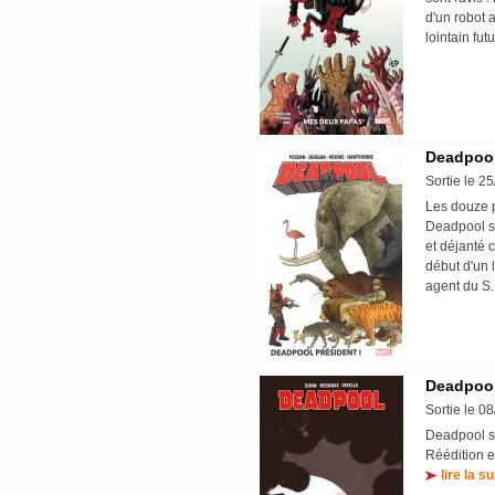
d'un robot 
lointain fut
Deadpool 
Sortie le 2
Les douze p
Deadpool s
et déjanté 
début d'un 
agent du S
Deadpool
Sortie le 0
Deadpool so
Réédition e
lire la su