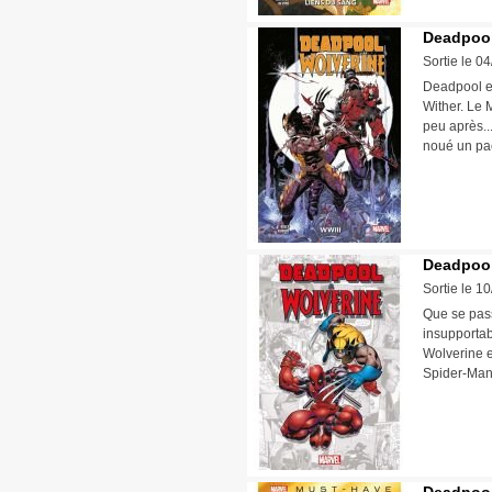
Deadpool
Sortie le 0
Deadpool et
Wither. Le 
peu après..
noué un pa
Deadpool
Sortie le 1
Que se pass
insupportab
Wolverine e
Spider-Man