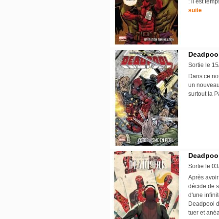
: il est tem
suite
Deadpool 
Sortie le 1
Dans ce no
un nouveau 
surtout la 
Deadpool
Sortie le 0
Après avoir
décide de s
d'une infin
Deadpool di
tuer et ané