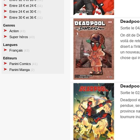
Entre 18 € et 24 €
(11)
Entre 24 € et 30 €
(5)
Entre 30 € et 36 €
(11)
Deadpool 
Genres
Sortie le 0
Action
(43)
On dit de De
Super héros
(43)
voilà de re
Langues
disert a l'
Français
(43)
un nouveau 
chose qui i
Editeurs
Panini Comics
(41)
Panini Manga
(2)
Deadpool
Sortie le 0
Deadpool es
pendue, ses
province na
tournure i