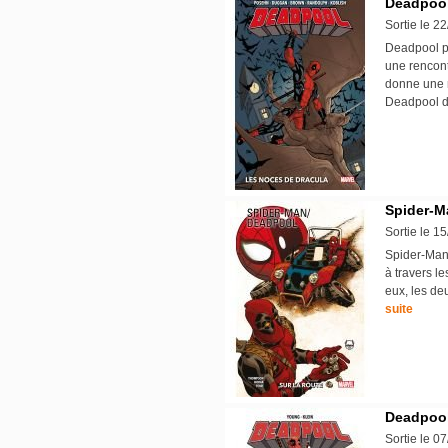
Deadpool
Sortie le 2
Deadpool pe
une rencont
donne une m
Deadpool 
Spider-M
Sortie le 1
Spider-Man 
à travers l
eux, les de
suite
Deadpool 
Sortie le 0