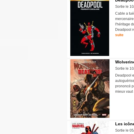
Deadpool 
Sortie le 1
Cable a tué
mercenaire
l'héritage 
Deadpool r
suite
Wolverine
Sortie le 1
Deadpool et
autoguériss
prononcé po
mieux vaut 
Les icône
Sortie le 0