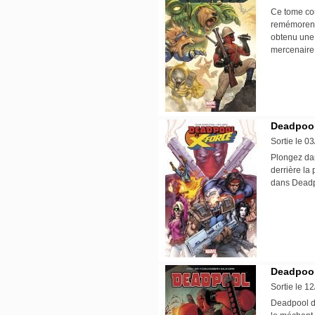
Ce tome con
remémorent
obtenu une 
mercenaire
Deadpool
Sortie le 0
Plongez dan
derrière la
dans Deadp
Deadpool 
Sortie le 1
Deadpool do