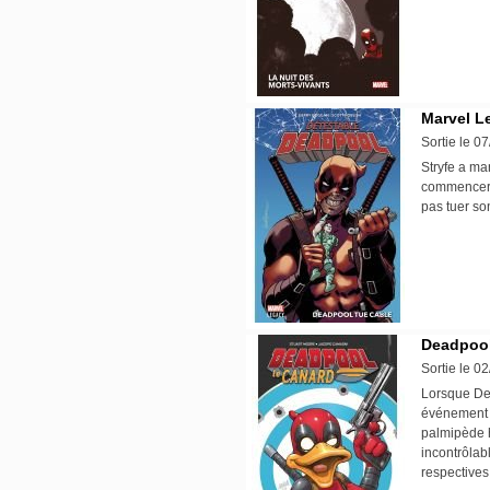
Marvel L
Sortie le 0
Stryfe a ma
commencer, 
pas tuer son
Deadpool
Sortie le 0
Lorsque De
événement d
palmipède h
incontrôlabl
respective