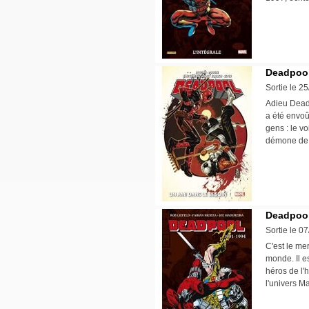
Deadpool 
Sortie le 2
Adieu Deadp
a été envoû
gens : le v
démone de 
Deadpool
Sortie le 0
C'est le me
monde. Il es
héros de l'
l'univers M