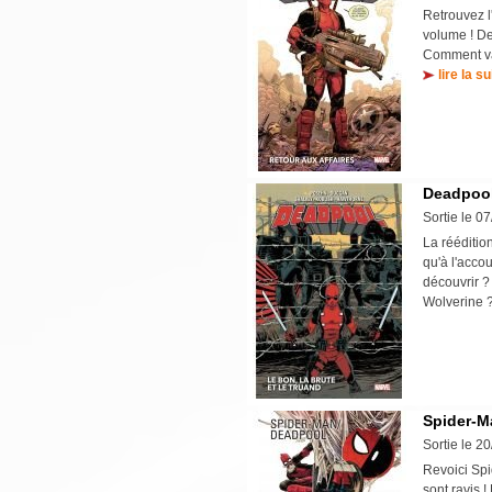
Retrouvez l'
volume ! Dea
Comment va-
lire la su
Deadpool 
Sortie le 0
La rééditi
qu'à l'acco
découvrir ?
Wolverine
Spider-M
Sortie le 2
Revoici Spi
sont ravis !