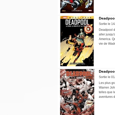
Deadpool 
Sortie le 1
Deadpool dé
aller jusqu'
America. Qu
vie de Wa
Deadpool
Sortie le 0
Les plus gr
Warren John
telles que 
aventures d