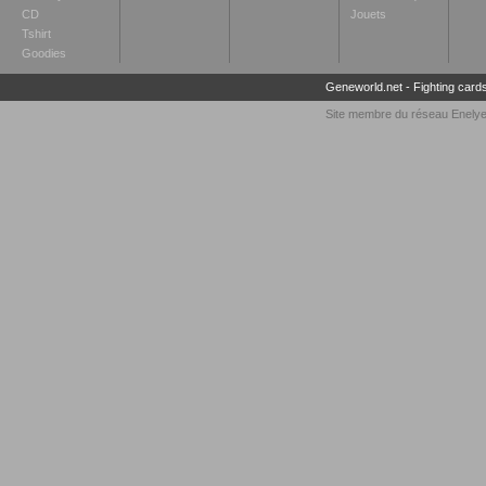
CD
Jouets
Tshirt
Goodies
Geneworld.net
-
Fighting card
Site membre du réseau
Enely