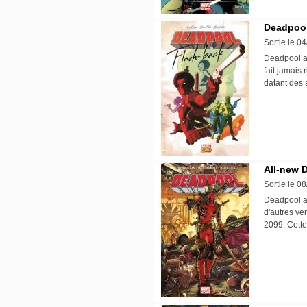
Deadpool
Sortie le 0
Deadpool a
fait jamais
datant des
All-new 
Sortie le 0
Deadpool a 
d'autres v
2099. Cette