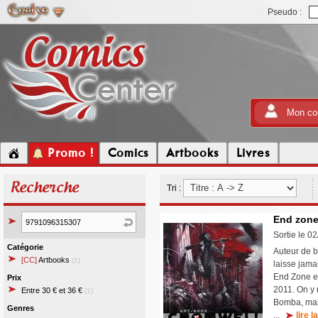
Pseudo :
Mon co
Promo !
Comics
Artbooks
Livres
Recherche
Tri :
End zone 
Sortie le 0
Catégorie
Auteur de b
[CC]
Artbooks
(1)
laisse jama
End Zone es
Prix
2011. On y 
Entre 30 € et 36 €
(1)
Bomba, mais
Genres
...
lire l