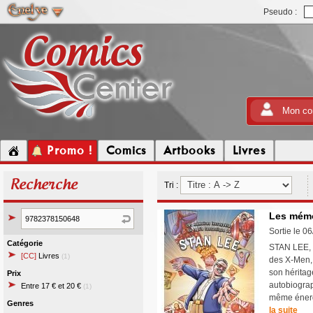
Pseudo :
Mon co
Promo !
Comics
Artbooks
Livres
Recherche
Tri :
Les mémo
Sortie le 0
Catégorie
STAN LEE, l
[CC]
Livres
(1)
des X-Men, 
son héritag
Prix
autobiograph
Entre 17 € et 20 €
(1)
même énergi
Genres
la suite