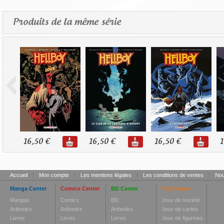
Produits de la même série
16,50 €
16,50 €
16,50 €
1
Accueil
|
Mon compte
|
Les mentions légales
|
Les conditions de ventes
|
Nou
Manga Center
Comics Center
BD Center
Toy Center
Mangas
Comics
BD
Jeux de société
Artbooks
Artbooks
Artbooks
Jeux de cartes
Livres
Livres
Livres
Jeux de figurines