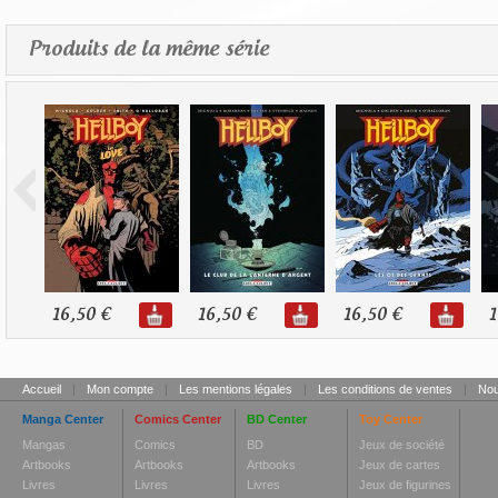
Produits de la même série
16,50 €
16,50 €
16,50 €
1
Accueil
|
Mon compte
|
Les mentions légales
|
Les conditions de ventes
|
Nou
Manga Center
Comics Center
BD Center
Toy Center
Mangas
Comics
BD
Jeux de société
Artbooks
Artbooks
Artbooks
Jeux de cartes
Livres
Livres
Livres
Jeux de figurines