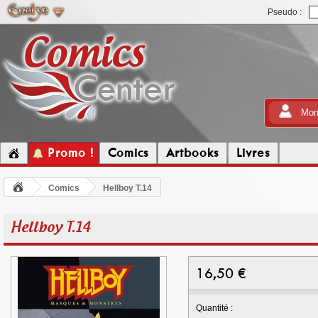
Pseudo :
Mon
Promo !
Comics
Artbooks
Livres
Comics
Hellboy T.14
Hellboy T.14
16,50
€
Quantité :