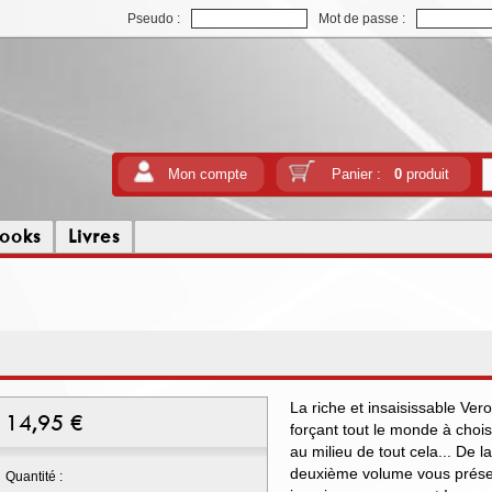
Pseudo :
Mot de passe :
Mon compte
Panier :
0
produit
ooks
Livres
La riche et insaisissable Ver
14,95
€
forçant tout le monde à choi
au milieu de tout cela... De l
deuxième volume vous prése
Quantité :