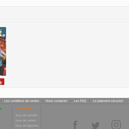
|
Les conditions de ventes
|
Nous contacter
|
Les FAQ
|
Le paiement sécurisé
|
r
Toy Center
Jeux de société
Jeux de cartes
Jeux de figurines