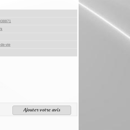
038871
rk
-de-vie
Ajouter votre avis