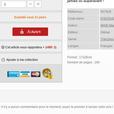
jamais vu auparavant !
Référence :
657828
Expédié sous 21 jours
Code barre :
9782344
Auteur :
WAID Ma
Editeur :
Glénat
Genre :
Tranches
Langue :
Français
Cet article vous rapportera +
1495
Format : 17x26cm
Ajouter à ma collection
Nombre de pages : 160
Il n'y a aucun commentaire pour le moment, soyez le premier à laisser votre avis !