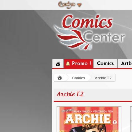
Promo !
Comics
Artb
Comics
Archie T.2
Archie T.2