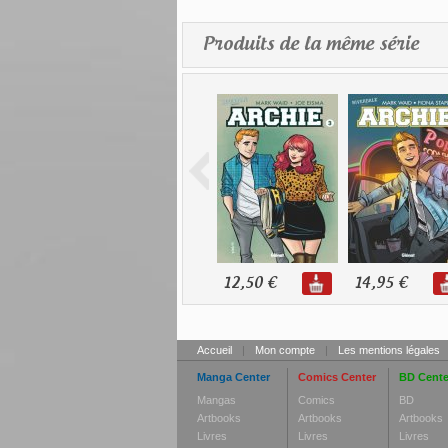
Produits de la même série
12,50 €
14,95 €
Accueil
|
Mon compte
|
Les mentions légales
Manga Center
Comics Center
BD Cente
Mangas
Comics
BD
Artbooks
Artbooks
Artbooks
Livres
Livres
Livres