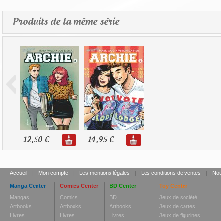
Produits de la même série
12,50 €
14,95 €
Accueil
|
Mon compte
|
Les mentions légales
|
Les conditions de ventes
|
Nou
Manga Center
Comics Center
BD Center
Toy Center
Mangas
Comics
BD
Jeux de société
Artbooks
Artbooks
Artbooks
Jeux de cartes
Livres
Livres
Livres
Jeux de figurines