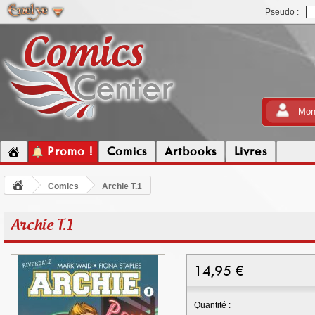
Pseudo :
Mon
Promo !
Comics
Artbooks
Livres
Comics
Archie T.1
Archie T.1
14,95
€
Quantité :