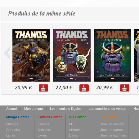
Produits de la même série
20,99 €
22,00 €
20,99 €
1
Accueil
|
Mon compte
|
Les mentions légales
|
Les conditions de ventes
|
Nou
Manga Center
Comics Center
BD Center
Toy Center
Mangas
Comics
BD
Jeux de société
Artbooks
Artbooks
Artbooks
Jeux de cartes
Livres
Livres
Livres
Jeux de figurines