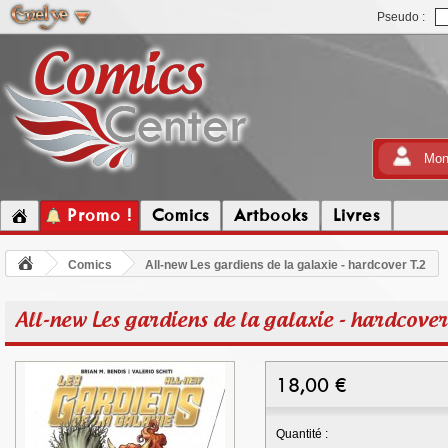
Pseudo :
Mon
Promo !
Comics
Artbooks
Livres
Comics
All-new Les gardiens de la galaxie - hardcover T.2
All-new Les gardiens de la galaxie - hardcover
18,00
€
Quantité :