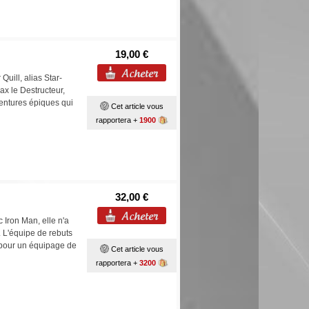
19,00 €
Quill, alias Star-
x le Destructeur,
entures épiques qui
Cet article vous
rapportera +
1900
32,00 €
 Iron Man, elle n'a
. L'équipe de rebuts
e pour un équipage de
Cet article vous
rapportera +
3200