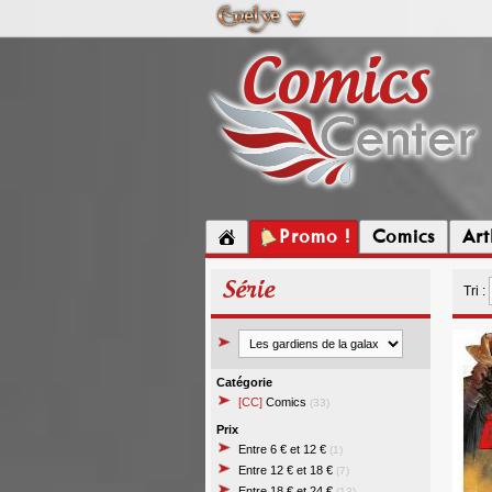
Promo !
Comics
Ar
Série
Tri :
Catégorie
[CC]
Comics
(33)
Prix
Entre 6 € et 12 €
(1)
Entre 12 € et 18 €
(7)
Entre 18 € et 24 €
(13)