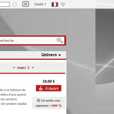
Oublié ?
Univers
1
pages
19,00 €
ite à la trahison de
 milieu d'une guerre
ir ses anciens
Cet article vous
de western spatial
rapportera +
1900