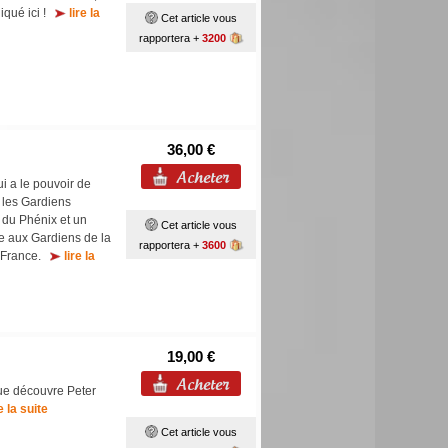
liqué ici !
lire la
Cet article vous
rapportera +
3200
36,00 €
i a le pouvoir de
t les Gardiens
 du Phénix et un
Cet article vous
ée aux Gardiens de la
rapportera +
3600
n France.
lire la
19,00 €
que découvre Peter
re la suite
Cet article vous