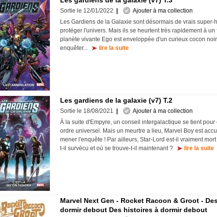
Les gardiens de la galaxie (v7) T.3
Sortie le 12/01/2022
|
Ajouter à ma collection
Les Gardiens de la Galaxie sont désormais de vrais super-
protéger l'univers. Mais ils se heurtent très rapidement à un f
planète vivante Ego est enveloppée d'un curieux cocon noir 
enquêter...
lire la suite
Les gardiens de la galaxie (v7) T.2
Sortie le 18/08/2021
|
Ajouter à ma collection
À la suite d'Empyre, un conseil intergalactique se tient pou
ordre universel. Mais un meurtre a lieu, Marvel Boy est accu
mener l'enquête ! Par ailleurs, Star-Lord est-il vraiment mo
t-il survécu et où se trouve-t-il maintenant ?
lire la suite
Marvel Next Gen - Rocket Racoon & Groot - Des
dormir debout Des histoires à dormir debout