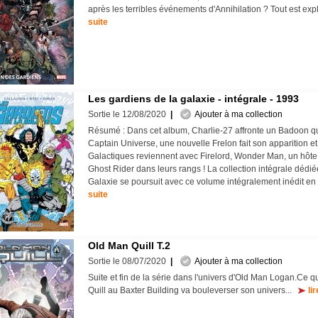
après les terribles événements d'Annihilation ? Tout est exp
suite
Les gardiens de la galaxie - intégrale - 1993
Sortie le 12/08/2020
|
Ajouter à ma collection
Résumé : Dans cet album, Charlie-27 affronte un Badoon qu
Captain Universe, une nouvelle Frelon fait son apparition e
Galactiques reviennent avec Firelord, Wonder Man, un hôte
Ghost Rider dans leurs rangs ! La collection intégrale dédi
Galaxie se poursuit avec ce volume intégralement inédit e
suite
Old Man Quill T.2
Sortie le 08/07/2020
|
Ajouter à ma collection
Suite et fin de la série dans l'univers d'Old Man Logan.Ce 
Quill au Baxter Building va bouleverser son univers...
li