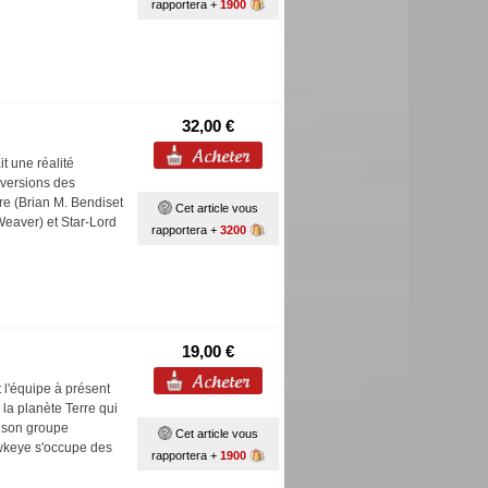
rapportera +
1900
32,00 €
t une réalité
s versions des
e (Brian M. Bendiset
Cet article vous
Weaver) et Star-Lord
rapportera +
3200
19,00 €
 l'équipe à présent
la planète Terre qui
t son groupe
Cet article vous
awkeye s'occupe des
rapportera +
1900