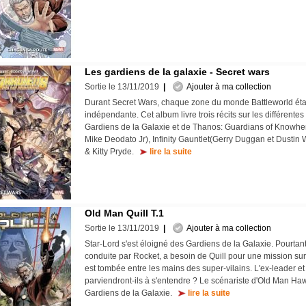
Les gardiens de la galaxie - Secret wars
Sortie le 13/11/2019
|
Ajouter à ma collection
Durant Secret Wars, chaque zone du monde Battleworld étai
indépendante. Cet album livre trois récits sur les différente
Gardiens de la Galaxie et de Thanos: Guardians of Knowher
Mike Deodato Jr), Infinity Gauntlet(Gerry Duggan et Dustin 
& Kitty Pryde.
lire la suite
Old Man Quill T.1
Sortie le 13/11/2019
|
Ajouter à ma collection
Star-Lord s'est éloigné des Gardiens de la Galaxie. Pourtant
conduite par Rocket, a besoin de Quill pour une mission sur 
est tombée entre les mains des super-vilains. L'ex-leader e
parviendront-ils à s'entendre ? Le scénariste d'Old Man H
Gardiens de la Galaxie.
lire la suite