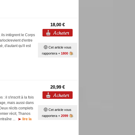
18,00 €
ls intègrent le Corps
rlockrevient d'entre
, d'autant qu'il est
Cet article vous
rapportera +
1800
20,99 €
il s'inscrit à la fois
nage, mais aussi dans
 Deux récits complets
Cet article vous
mier récit, Thanos
rapportera +
2099
ntraîne ...
lire la