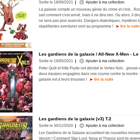
Sortie le 18/08/2021
|
Ajouter à ma collection
La galaxie compte un nouveau génie du crime et c'est... Ro
sait comment c'est arrivé, mais il ne dira rien. Ou alors, il di
ne sera pas plus avancés. Dangers diaboliques, mystères l
stupéfiantes aventures sont au programme !
lire la suite
Les gardiens de la galaxie / All-New X-Men - Le 
Sortie le 19/05/2021
|
Ajouter à ma collection
Peter Quill et Kitty Pryde ont dérobé le Vortex Noir... grosse e
deux équipes engagées dans une course contre la montre : l
galaxie est à leurs trousses !
lire la suite
Les gardiens de la galaxie (v3) T.2
Sortie le 30/12/2020
|
Ajouter à ma collection
Les Gardiens de la Galaxie accueillent de nouvelles recrues
Venom ! Comment Star-Lord, Nova et Thanos sont-ils reven