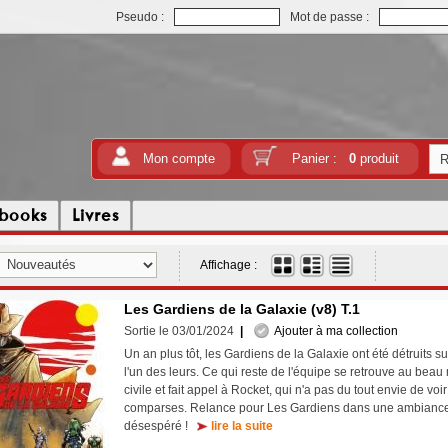
Pseudo :
Mot de passe :
Mon compte
Panier :
0
produit
tbooks
Livres
Affichage :
Les Gardiens de la Galaxie (v8) T.1
Sortie le 03/01/2024
|
Ajouter à ma collection
Un an plus tôt, les Gardiens de la Galaxie ont été détruits su
l'un des leurs. Ce qui reste de l'équipe se retrouve au beau
civile et fait appel à Rocket, qui n'a pas du tout envie de vo
comparses. Relance pour Les Gardiens dans une ambiance 
désespéré !
lire la suite