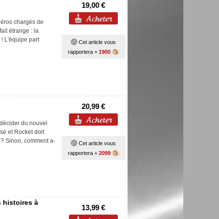
19,00 €
héros chargés de
ait étrange : la
! L'équipe part
Cet article vous
rapportera +
1900
20,99 €
r décider du nouvel
sé et Rocket doit
rt ? Sinon, comment a-
Cet article vous
rapportera +
2099
 histoires à
13,99 €