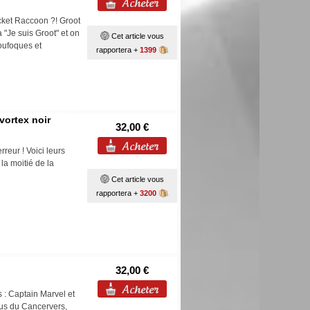
cket Raccoon ?! Groot
ra "Je suis Groot" et on
Cet article vous
oufoques et
rapportera +
1399
vortex noir
32,00 €
rreur ! Voici leurs
a moitié de la
Cet article vous
rapportera +
3200
32,00 €
 : Captain Marvel et
us du Cancervers,