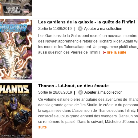
Les gardiens de la galaxie - la quête de l'infini
Sortie le 11/09/2019
|
Ajouter à ma collection
Les Gardiens de la Galaxieont recruté un nouveau membre, i
des Novaet apprennent le retour de Richard Rider. Adam Wa
les morts et les Talonsattaquent. Un programme plutôt chargé
aussi question des Pierres de l'Infini !
lire la suite
Thanos - Là-haut, un dieu écoute
Sortie le 28/08/2019
|
Ajouter à ma collection
Ce volume est une pierre angulaire des aventures de Thanos : 
dans la grande geste de Jim Starlin, le créateur du person
la saga initiée dans L'ascension de Thanos et dans Infinity.
consacrés au plus grand ennemi des Avengers. Dans un pre
se remémore le passé. Dans le suivant, Mâchoire d'ébène e
suite