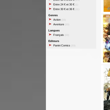
Entre 24 € et 30 €
(1)
Entre 30 € et 36 €
(11)
Genres
Action
(33)
Aventure
(33)
Langues
Français
(33)
Editeurs
Panini Comics
(33)