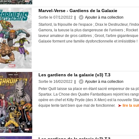
Marvel-Verse - Gardiens de la Galaxie
Sortie le 07/12/2022
|
Ajouter à ma collection
Starlord, la fripouille de l'espace ; Drax le Destructeur, l'ind
Gamora, la tueuse la plus dangereuse de l'univers ; Rocket
laveur amateur de gros calibres ; Groot, l'arbre gigantesque 
Galaxie forment une famille dysfonctionnelle et irrésistible 
Les gardiens de la galaxie (v3) T.3
Sortie le 16/02/2022
|
Ajouter à ma collection
Peter Quill laisse sa place en étant sacré empereur de sa pl
Spartax. La Chose des Quatre Fantastiques rejoint les ran
opère en chef et Kitty Pryde (des X-Men) est la nouvelle Sta
équipe tente tant bien que mal de fonctionner.
lire la sui