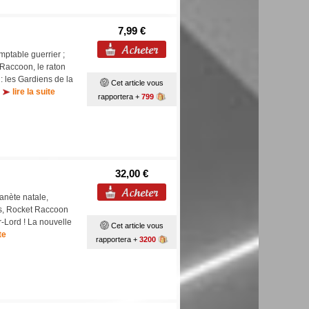
7,99 €
omptable guerrier ;
 Raccoon, le raton
: les Gardiens de la
Cet article vous
!
lire la suite
rapportera +
799
32,00 €
anète natale,
gs, Rocket Raccoon
r-Lord ! La nouvelle
Cet article vous
te
rapportera +
3200