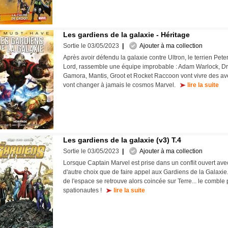
Les gardiens de la galaxie - Héritage
Sortie le 03/05/2023
|
Ajouter à ma collection
Après avoir défendu la galaxie contre Ultron, le terrien Peter 
Lord, rassemble une équipe improbable : Adam Warlock, Dra
Gamora, Mantis, Groot et Rocket Raccoon vont vivre des av
vont changer à jamais le cosmos Marvel.
lire la suite
Les gardiens de la galaxie (v3) T.4
Sortie le 03/05/2023
|
Ajouter à ma collection
Lorsque Captain Marvel est prise dans un conflit ouvert avec
d'autre choix que de faire appel aux Gardiens de la Galaxie
de l'espace se retrouve alors coincée sur Terre... le combl
spationautes !
lire la suite