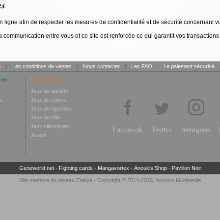
es
 ligne afin de respecter les mesures de confidentialité et de sécurité concernant votr
la communication entre vous et ce site est renforcée ce qui garantit vos transacti
s
|
Les conditions de ventes
|
Nous contacter
|
Les FAQ
|
Le paiement sécurisé
ter
Toy Center
Jeux de société
s
Jeux de cartes
Jeux de figurines
Jeux de rôle
Jeux classiques
Facebook
Twitter
Instagram
Jouets
Geneworld.net
-
Fighting cards
-
Mangavortex
-
Anoukis Shop
-
Pavillon Noir
Site membre du réseau
Enelye
- Copyright © 2014-2026,
Anoukis Multimedia