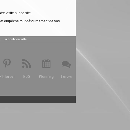
e visite sur ce site.
ons et empêche tout détournement de vos
|
La confidentialité
Pinterest
RSS
Planning
Forum