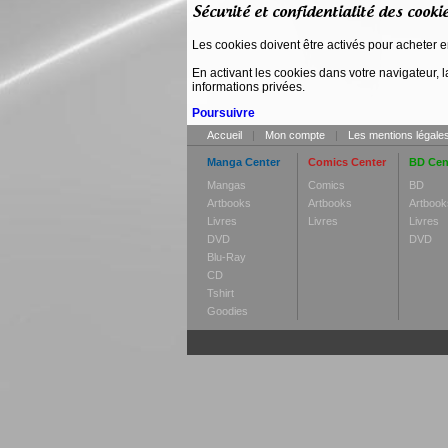
Sécurité et confidentialité des cooki
Les cookies doivent être activés pour acheter en
En activant les cookies dans votre navigateur, 
informations privées.
Poursuivre
Accueil
|
Mon compte
|
Les mentions légale
Manga Center
Comics Center
BD Cen
Mangas
Comics
BD
Artbooks
Artbooks
Artbook
Livres
Livres
Livres
DVD
DVD
Blu-Ray
CD
Tshirt
Goodies