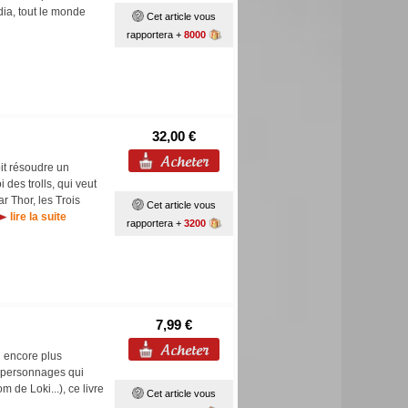
dia, tout le monde
Cet article vous
rapportera +
8000
32,00 €
it résoudre un
 des trolls, qui veut
ar Thor, les Trois
Cet article vous
lire la suite
rapportera +
3200
7,99 €
d encore plus
s personnages qui
m de Loki...), ce livre
Cet article vous