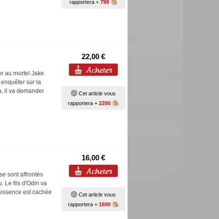
rapportera +
799
22,00 €
er au mortel Jake
t enquêter sur la
ça, il va demander
Cet article vous
rapportera +
2200
16,00 €
se sont affrontés
. Le fils d'Odin va
l'essence est cachée
Cet article vous
rapportera +
1600