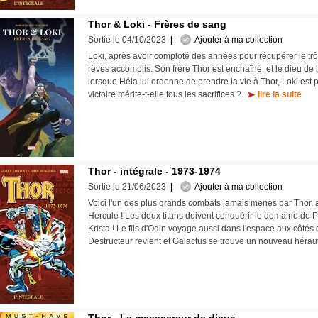
Thor & Loki - Frères de sang
Sortie le 04/10/2023
|
Ajouter à ma collection
Loki, après avoir comploté des années pour récupérer le tr
rêves accomplis. Son frère Thor est enchaîné, et le dieu de 
lorsque Héla lui ordonne de prendre la vie à Thor, Loki est p
victoire mérite-t-elle tous les sacrifices ?
lire la suite
Thor - intégrale - 1973-1974
Sortie le 21/06/2023
|
Ajouter à ma collection
Voici l'un des plus grands combats jamais menés par Thor, 
Hercule ! Les deux titans doivent conquérir le domaine de P
Krista ! Le fils d'Odin voyage aussi dans l'espace aux côtés d
Destructeur revient et Galactus se trouve un nouveau héra