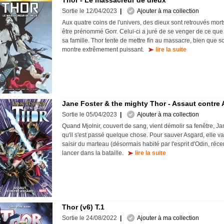
Thor - Le massacreur de dieux
Sortie le 12/04/2023
|
Ajouter à ma collection
Aux quatre coins de l'univers, des dieux sont retrouvés mort
être prénommé Gorr. Celui-ci a juré de se venger de ce que le
sa famille. Thor tente de mettre fin au massacre, bien que s
montre extrêmement puissant.
lire la suite
Jane Foster & the mighty Thor - Assaut contre
Sortie le 05/04/2023
|
Ajouter à ma collection
Quand Mjolnir, couvert de sang, vient démolir sa fenêtre, 
qu'il s'est passé quelque chose. Pour sauver Asgard, elle v
saisir du marteau (désormais habité par l'esprit d'Odin, ré
lancer dans la bataille.
lire la suite
Thor (v6) T.1
Sortie le 24/08/2022
|
Ajouter à ma collection