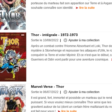
porteuse du marteau fait son apparition sur Terre et à Asgar
souhaite connaître son identité.
lire la suite
Thor - intégrale - 1972-1973
Sortie le 10/08/2022
|
Ajouter à ma collection
Après un combat contre l'Homme Absorbant et Loki, Thor do
mystère à Stonehenge et repousser les attaques d'Ulik, le roi
conquérir la Terre et voler Mjolnir. Et ce n'est que le début, c
Guerriers et Odin vont partir pour une aventure cosmique.
Marvel-Verse - Thor
Sortie le 06/07/2022
|
Ajouter à ma collection
Il est grand, fort, immortel et possède un marteau qui le ren
puissant. Si vous voulez mieux connaître Thor ainsi que le
gravitent autour de lui (dont un certain frère malfaisant du no
est fait pour vous !
lire la suite