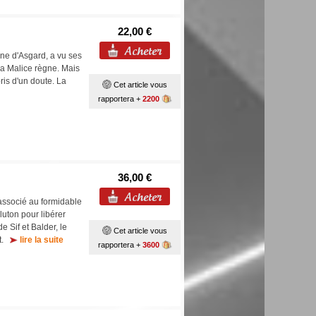
22,00 €
ône d'Asgard, a vu ses
la Malice règne. Mais
ris d'un doute. La
Cet article vous
rapportera +
2200
36,00 €
associé au formidable
luton pour libérer
e Sif et Balder, le
Cet article vous
ut.
lire la suite
rapportera +
3600