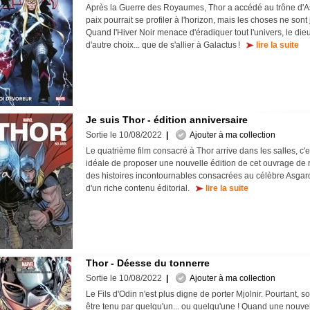
Après la Guerre des Royaumes, Thor a accédé au trône d'A
paix pourrait se profiler à l'horizon, mais les choses ne son
Quand l'Hiver Noir menace d'éradiquer tout l'univers, le die
d'autre choix... que de s'allier à Galactus !
lire la suite
Je suis Thor - édition anniversaire
Sortie le 10/08/2022
|
Ajouter à ma collection
Le quatrième film consacré à Thor arrive dans les salles, c'
idéale de proposer une nouvelle édition de cet ouvrage de r
des histoires incontournables consacrées au célèbre Asga
d'un riche contenu éditorial.
lire la suite
Thor - Déesse du tonnerre
Sortie le 10/08/2022
|
Ajouter à ma collection
Le Fils d'Odin n'est plus digne de porter Mjolnir. Pourtant, so
être tenu par quelqu'un... ou quelqu'une ! Quand une nouvel