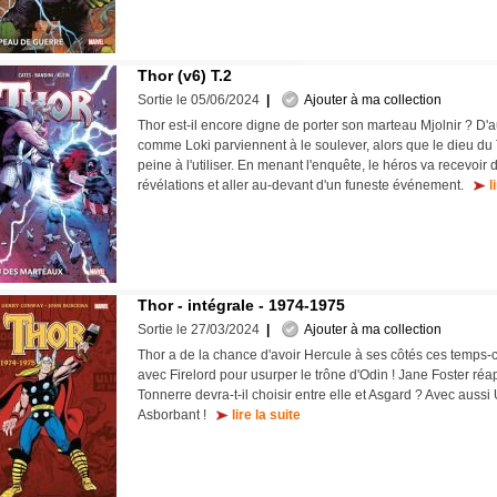
Thor (v6) T.2
Sortie le 05/06/2024
|
Ajouter à ma collection
Thor est-il encore digne de porter son marteau Mjolnir ? D'
comme Loki parviennent à le soulever, alors que le dieu d
peine à l'utiliser. En menant l'enquête, le héros va recevoir d
révélations et aller au-devant d'un funeste événement.
l
Thor - intégrale - 1974-1975
Sortie le 27/03/2024
|
Ajouter à ma collection
Thor a de la chance d'avoir Hercule à ses côtés ces temps-ci
avec Firelord pour usurper le trône d'Odin ! Jane Foster réap
Tonnerre devra-t-il choisir entre elle et Asgard ? Avec aussi
Asborbant !
lire la suite