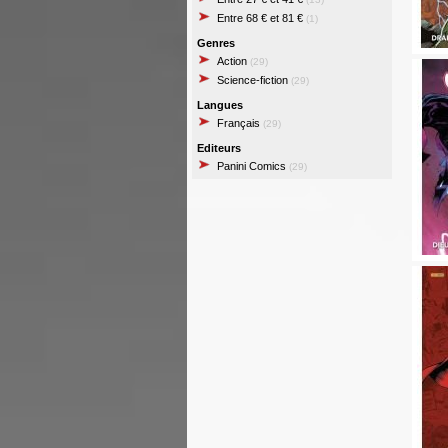
Entre 68 € et 81 €
(1)
Genres
Action
(29)
Science-fiction
(29)
Langues
Français
(29)
Editeurs
Panini Comics
(29)