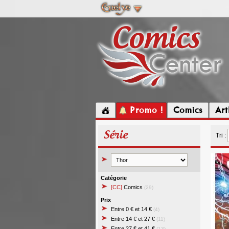
Promo !
Comics
Ar
Série
Tri :
Catégorie
[CC]
Comics
(29)
Prix
Entre 0 € et 14 €
(4)
Entre 14 € et 27 €
(11)
Entre 27 € et 41 €
(13)