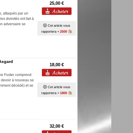
25,00 €
s, attaqués par un
s divinités ont fait à
on adversaire se
Cet article vous
rapportera +
2500
 Asgard
18,00 €
Jane Foster comprend
a devoir à nouveau se
cemment décédé) et se
Cet article vous
rapportera +
1800
32,00 €