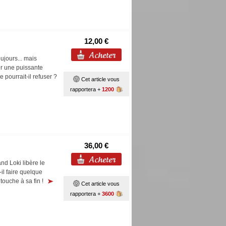
12,00 €
ujours... mais
ler une puissante
 pourrait-il refuser ?
Cet article vous
rapportera +
1200
36,00 €
d Loki libère le
il faire quelque
 touche à sa fin !
Cet article vous
rapportera +
3600