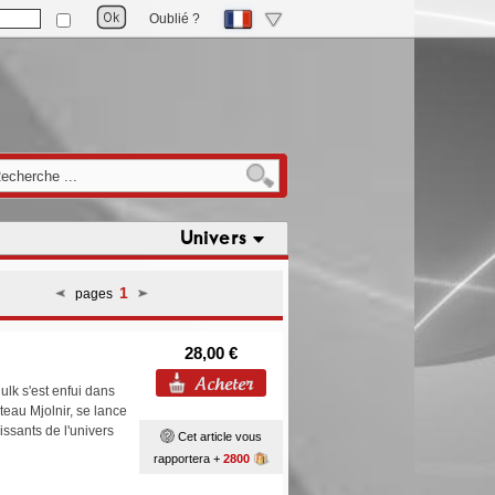
Oublié ?
Univers
1
pages
28,00 €
lk s'est enfui dans
teau Mjolnir, se lance
issants de l'univers
Cet article vous
rapportera +
2800