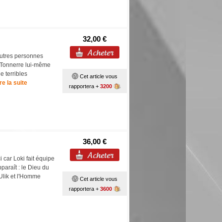
32,00 €
autres personnes
u Tonnerre lui-même
e terribles
Cet article vous
ire la suite
rapportera +
3200
36,00 €
 car Loki fait équipe
paraît : le Dieu du
 Ulik et l'Homme
Cet article vous
rapportera +
3600