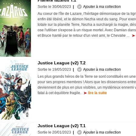
Planète lazarus T.1
Sortie le 30/06/2023
|
Ajouter à ma collection
Au coeur de l'île de Lazare, l'héritage démoniaque de la lig
enfin été libéré, et le démon Nezha veut du sang. Pour exe
totale sur la planète Terre, Nezha a surchargé la magie, d
ose l'utiliser s'expose à un risque mortel. Avec Damian dans
et Bruce hanté par le retour d'un vieil ami, le Chevalie ...
Justice League (v2) T.2
Sortie le 19/05/2023
|
Ajouter à ma collection
Les plus grands héros de la Terre se sont constitués en une
pour ses propres membres ! Alors que les dissensions entre
deviennent de plus en plus visibles, un mystérieux ennemi 
fatal à cet équilibre fragile.
lire la suite
Justice League (v2) T.1
Sortie le 20/01/2023
|
Ajouter à ma collection