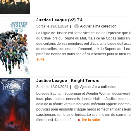
Justice League (v2) T.4
Sortie le 19/01/2024
|
Ajouter à ma collection
La Ligue de Justice est sortie victorieuse de l'épreuve que l
du Crime lors du Règne du Mal, mais ce ne fut pas sans en pa
que certains de ses membres ont disparu, la Ligue doit accu
de nouvelles recrues dont l'ennemi juré de Superman : Lex 
paraît de bonne foi dans son désir d'oeuvrer pour le bien 
suite
Justice League - Knight Terrors
Sortie le 12/01/2024
|
Ajouter à ma collection
Lorsque Batman, Superman et Wonder Woman découvrent le
leurs plus anciens ennemis dans le Hall de Justice, leur e
delà de la réalité vers un nouveau méchant appelé Insomnia..
pouvoirs pour engloutir chaque héros et méchant dans leur
cauchemars sombres et tordus. Le seul moyen de sauver l
éternel est d'appeler à ...
lire la suite