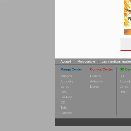
Accueil
|
Mon compte
|
Les mentions légale
Manga Center
Comics Center
BD Cen
Mangas
Comics
BD
Artbooks
Artbooks
Artbook
Livres
Livres
Livres
DVD
DVD
Blu-Ray
CD
Tshirt
Goodies