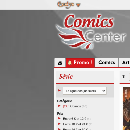
Promo !
Comics
Ar
Série
Tri :
Catégorie
[CC]
Comics
(10)
Prix
Entre 6 € et 12 €
(5)
Entre 18 € et 24 €
(1)
Entre 24 € et 30 €
(1)