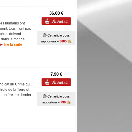
36,00 €
tres humains ont
nt, tous n'ont pas
héros doivent
Cet article vous
re dans le monde.
rapportera +
3600
lire la suite
7,90 €
ndicat du Crime qui,
rôle de la Terre et
bannière. Le dernier
Cet article vous
e
rapportera +
790