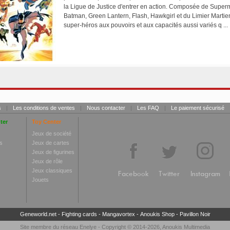
la Ligue de Justice d'entrer en action. Composée de Sup
Batman, Green Lantern, Flash, Hawkgirl et du Limier Martie
super-héros aux pouvoirs et aux capacités aussi variés q ..
s
|
Les conditions de ventes
|
Nous contacter
|
Les FAQ
|
Le paiement sécurisé
ter
Toy Center
Jeux de société
s
Jeux de cartes
Jeux de figurines
Jeux de rôle
Jeux classiques
Facebook
Twitter
Instagram
Jouets
Geneworld.net
-
Fighting cards
-
Mangavortex
-
Anoukis Shop
-
Pavillon Noir
Site membre du réseau
Enelye
- Copyright © 2014-2026,
Anoukis Multimedia