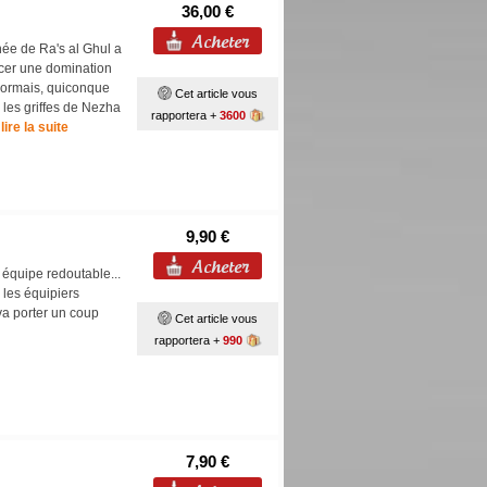
36,00 €
née de Ra's al Ghul a
rcer une domination
ésormais, quiconque
Cet article vous
 les griffes de Nezha
rapportera +
3600
lire la suite
9,90 €
 équipe redoutable...
 les équipiers
va porter un coup
Cet article vous
rapportera +
990
7,90 €