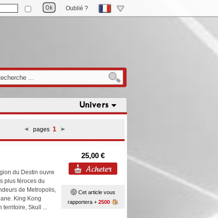
Oublié ?
Univers
1
pages
25,00 €
égion du Destin ouvre
es plus féroces du
ondeurs de Metropolis,
Cet article vous
Lane. King Kong
rapportera +
2500
territoire, Skull ...