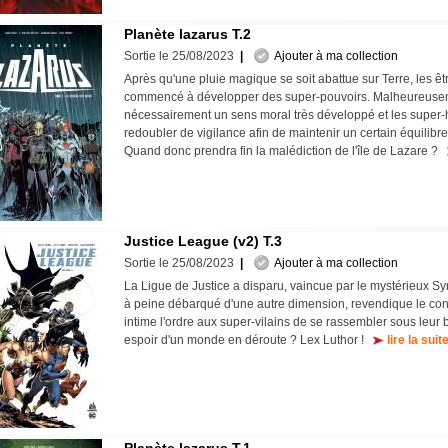
Planète lazarus T.2
Sortie le 25/08/2023
|
Ajouter à ma collection
Après qu'une pluie magique se soit abattue sur Terre, les ê
commencé à développer des super-pouvoirs. Malheureuseme
nécessairement un sens moral très développé et les super-
redoubler de vigilance afin de maintenir un certain équilib
Quand donc prendra fin la malédiction de l'île de Lazare ?
Justice League (v2) T.3
Sortie le 25/08/2023
|
Ajouter à ma collection
La Ligue de Justice a disparu, vaincue par le mystérieux Sy
à peine débarqué d'une autre dimension, revendique le cont
intime l'ordre aux super-vilains de se rassembler sous leur 
espoir d'un monde en déroute ? Lex Luthor !
lire la suit