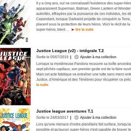
Il y a cinq ans, nul ne connaissait l'existence des super-hé
apparaissent Superman, Batman, Green Lantern et Wonder
autorités, effrayées par la puissance de ces individus, les dé
Cependant, lorsque Darkseid projette de conquérir la Terre
placent sous la protection de leurs héros. Voici le récit de 
super-héros, bient ...
lire la suite
Justice League (v2) - intégrale T.2
Sortie le 05/07/2019
|
Ajouter à ma collection
Lorsque la mystérieuse Pandora recouvre sa boîte ancestra
sept pêchés capitaux, son premier geste est de la faire ouv
Mais cet acte fatidique va entraîner une lutte sans merci ent
Justice, d'Amérique et des Ténèbres pour récupérer ce préc
la suite
Justice league aventures T.1
Sortie le 24/03/2017
|
Ajouter à ma collection
Lors qu'une menace d'ordre planétaire fait surface, lorsqu'a
possible et qu'aucun super-héros n'est capable de braver le 