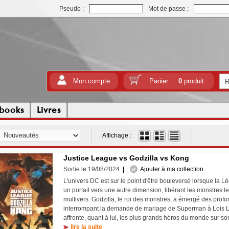
Pseudo :
Mot de passe :
Mon compte
Panier :
0
produit
tbooks
Livres
Affichage :
Justice League vs Godzilla vs Kong
Sortie le 19/08/2024
|
Ajouter à ma collection
L'univers DC est sur le point d'être bouleversé lorsque la L
un portail vers une autre dimension, libérant les monstres l
multivers. Godzilla, le roi des monstres, a émergé des prof
interrompant la demande de mariage de Superman à Lois 
affronte, quant à lui, les plus grands héros du monde sur son 
lire la suite