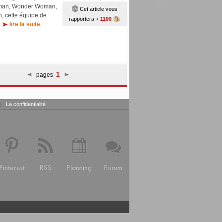
erman, Wonder Woman,
Cet article vous
n, cette équipe de
rapportera +
1100
.
lire la suite
1
pages
|
La confidentialité
Pinterest
RSS
Planning
Forum