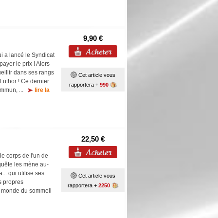
9,90 €
ui a lancé le Syndicat
yer le prix ! Alors
eillir dans ses rangs
Cet article vous
Luthor ! Ce dernier
rapportera +
990
commun, ...
lire la
22,50 €
 corps de l'un de
nquête les mène au-
. qui utilise ses
Cet article vous
s propres
rapportera +
2250
e monde du sommeil