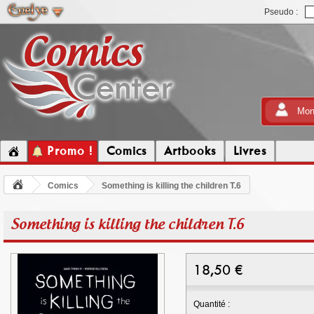
Pseudo :
Mon
Promo !
Comics
Artbooks
Livres
Comics
Something is killing the children T.6
Something is killing the children T.6
18,50
€
Quantité :