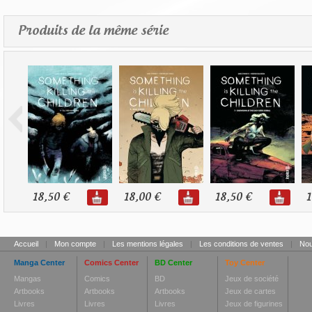
Produits de la même série
18,50 €
18,00 €
18,50 €
1
Accueil
|
Mon compte
|
Les mentions légales
|
Les conditions de ventes
|
Nou
Manga Center
Comics Center
BD Center
Toy Center
Mangas
Comics
BD
Jeux de société
Artbooks
Artbooks
Artbooks
Jeux de cartes
Livres
Livres
Livres
Jeux de figurines