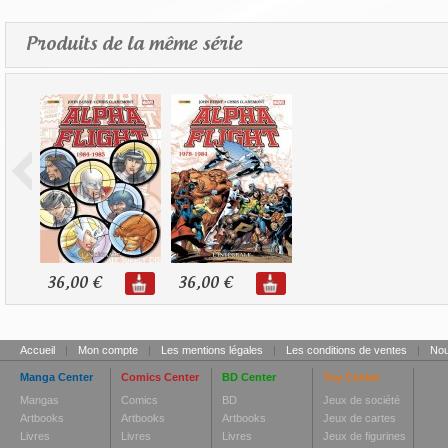
Produits de la même série
36,00 €
36,00 €
Accueil
|
Mon compte
|
Les mentions légales
|
Les conditions de ventes
|
Nou
Manga Center
Comics Center
BD Center
Toy Center
Mangas
Comics
BD
Jeux de société
Artbooks
Artbooks
Artbooks
Jeux de cartes
Livres
Livres
Livres
Jeux de figurines