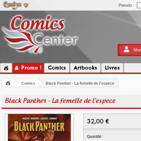
Pseudo :
Mon
Promo !
Comics
Artbooks
Livres
Comics
Black Panther - La femelle de l'espece
Black Panther - La femelle de l'espece
32,00
€
Quantité :