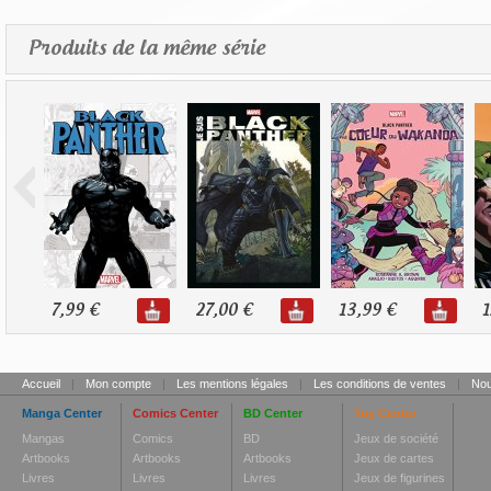
Produits de la même série
7,99 €
27,00 €
13,99 €
1
Accueil
|
Mon compte
|
Les mentions légales
|
Les conditions de ventes
|
Nou
Manga Center
Comics Center
BD Center
Toy Center
Mangas
Comics
BD
Jeux de société
Artbooks
Artbooks
Artbooks
Jeux de cartes
Livres
Livres
Livres
Jeux de figurines