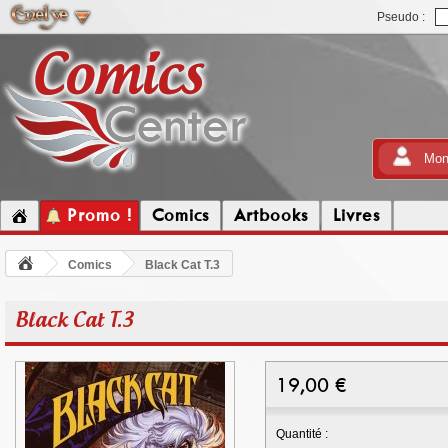
Pseudo :
Mon
Promo !
Comics
Artbooks
Livres
Comics
Black Cat T.3
Black Cat T.3
19,00
€
Quantité :