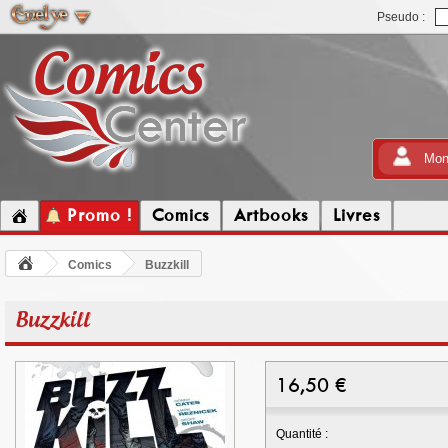
Pseudo :
Mon
Promo !
Comics
Artbooks
Livres
Comics
Buzzkill
Buzzkill
16,50
€
Quantité :