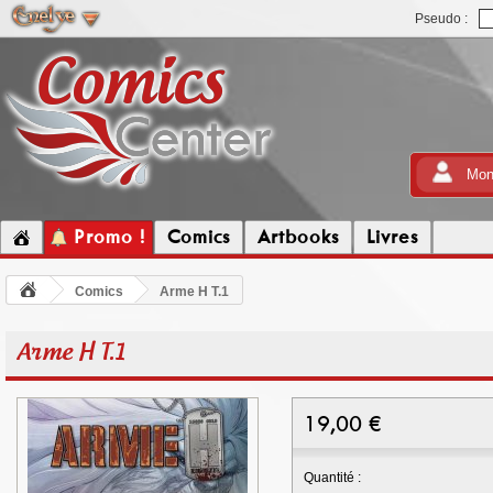
Pseudo :
Mon
Promo !
Comics
Artbooks
Livres
Comics
Arme H T.1
Arme H T.1
19,00
€
Quantité :