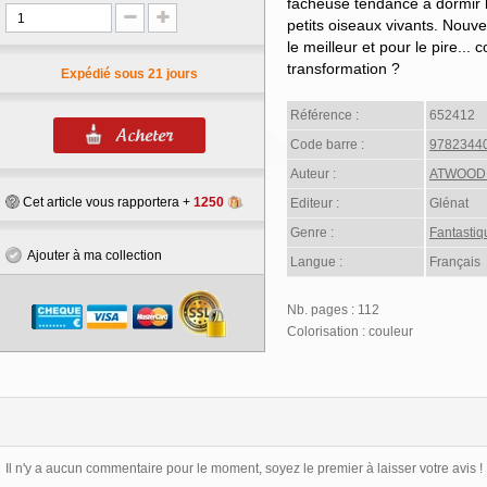
fâcheuse tendance à dormir l
petits oiseaux vivants. Nouve
le meilleur et pour le pire...
transformation ?
Expédié sous 21 jours
Référence :
652412
Code barre :
9782344
Auteur :
ATWOOD 
Cet article vous rapportera +
1250
Editeur :
Glénat
Genre :
Fantastiq
Ajouter à ma collection
Langue :
Français
Nb. pages : 112
Colorisation : couleur
Il n'y a aucun commentaire pour le moment, soyez le premier à laisser votre avis !