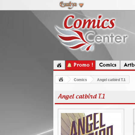
Promo !
Comics
Artb
Comics
Angel catbird T.1
Angel catbird T.1