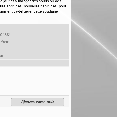
e jour et à manger des souris ou des
lles aptitudes, nouvelles habitudes, pour
 comment va-t-il gérer cette soudaine
024232
Margaret
ue
Ajouter votre avis