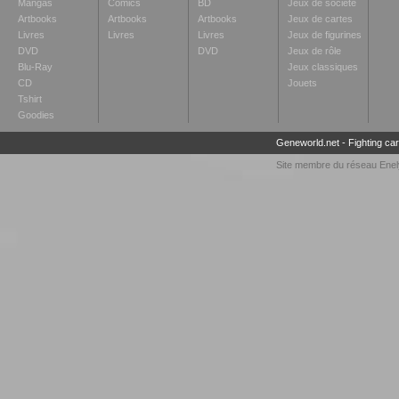
Mangas
Comics
BD
Jeux de société
Artbooks
Artbooks
Artbooks
Jeux de cartes
Livres
Livres
Livres
Jeux de figurines
DVD
DVD
Jeux de rôle
Blu-Ray
Jeux classiques
CD
Jouets
Tshirt
Goodies
Geneworld.net
-
Fighting ca
Site membre du réseau
Enel