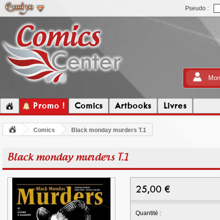
Pseudo :
Mon
Promo !
Comics
Artbooks
Livres
Comics
Black monday murders T.1
Black monday murders T.1
25,00
€
Quantité :