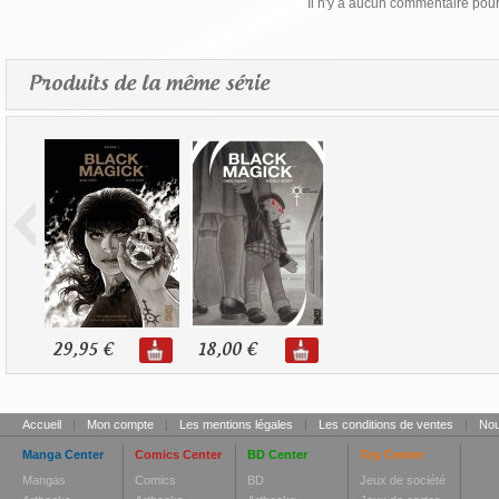
Il n'y a aucun commentaire pour 
Produits de la même série
29,95 €
18,00 €
Accueil
|
Mon compte
|
Les mentions légales
|
Les conditions de ventes
|
Nou
Manga Center
Comics Center
BD Center
Toy Center
Mangas
Comics
BD
Jeux de société