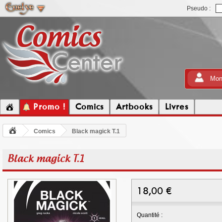
Pseudo :
Mon
Promo !
Comics
Artbooks
Livres
Comics
Black magick T.1
Black magick T.1
18,00
€
Quantité :