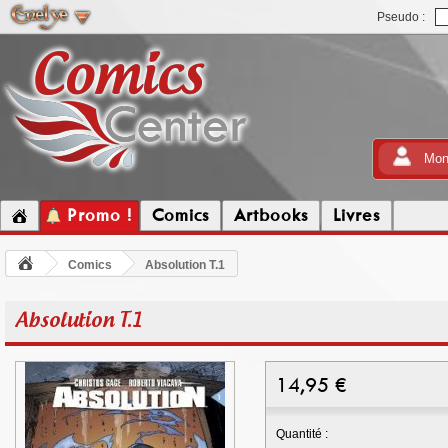
Pseudo :
Mon
Promo !
Comics
Artbooks
Livres
Comics
Absolution T.1
Absolution T.1
14,95
€
Quantité :