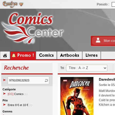
Pseudo :
Mon co
Promo !
Comics
Artbooks
Livres
Recherche
Tri :
Daredevil
Sortie le 0
Catégorie
Matt Murdock
[CC]
Comics
(1)
il devient 
Caïd le pren
Prix
Kitchen a 
Entre 8 € et 10 €
(1)
Genres